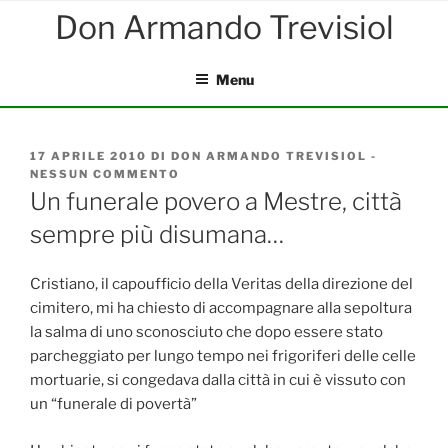
Salta
al
contenuto
Menu
PUBBLICATO
17 APRILE 2010
DI
DON ARMANDO TREVISIOL
-
IL
NESSUN COMMENTO
SU
UN
Un funerale povero a Mestre, città
FUNERALE
sempre più disumana…
POVERO
A
MESTRE,
CITTÀ
Cristiano, il capoufficio della Veritas della direzione del
SEMPRE
cimitero, mi ha chiesto di accompagnare alla sepoltura
PIÙ
la salma di uno sconosciuto che dopo essere stato
DISUMANA…
parcheggiato per lungo tempo nei frigoriferi delle celle
mortuarie, si congedava dalla città in cui è vissuto con
un “funerale di povertà”