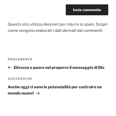
Questo sito utilizza Akismet per ridurre lo spam.
Scopri
come vengono elaborati i dati derivati dai commenti
.
Navigazione
PRECEDENTE
Articolo
articoli
precedente:
Ebrezza e paura nel proporre il messaggio di Dio
SUCCESSIVO
Articolo
successivo
Anche oggi ci sono le potenzialità per costruire un
mondo nuovo!