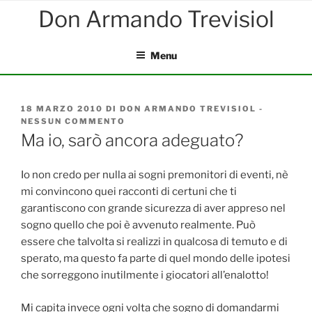
Salta
al
contenuto
Menu
PUBBLICATO
18 MARZO 2010
DI
DON ARMANDO TREVISIOL
-
IL
NESSUN COMMENTO
SU
MA
Ma io, sarò ancora adeguato?
IO,
SARÒ
ANCORA
Io non credo per nulla ai sogni premonitori di eventi, nè
ADEGUATO?
mi convincono quei racconti di certuni che ti
garantiscono con grande sicurezza di aver appreso nel
sogno quello che poi è avvenuto realmente. Può
essere che talvolta si realizzi in qualcosa di temuto e di
sperato, ma questo fa parte di quel mondo delle ipotesi
che sorreggono inutilmente i giocatori all’enalotto!
Mi capita invece ogni volta che sogno di domandarmi