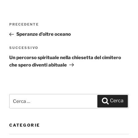
Navigazione
PRECEDENTE
Articolo
articoli
precedente:
Speranze d’oltre oceano
SUCCESSIVO
Articolo
successivo
Un percorso spirituale nella chiesetta del cimitero
che spero diventi abituale
Cerca:
Cerca
CATEGORIE