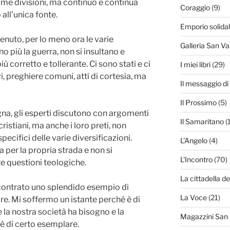
rime divisioni, ma continuò e continua
Coraggio
(9)
all’unica fonte.
Emporio solida
tenuto, per lo meno ora le varie
Galleria San Va
no più la guerra, non si insultano e
 corretto e tollerante. Ci sono stati e ci
I miei libri
(29)
i, preghiere comuni, atti di cortesia, ma
Il messaggio d
Il Prossimo
(5)
na, gli esperti discutono con argomenti
Il Samaritano
(
ristiani, ma anche i loro preti, non
ifici delle varie diversificazioni.
L'Angelo
(4)
 per la propria strada e non si
L'Incontro
(70)
e questioni teologiche.
La cittadella de
ncontrato uno splendido esempio di
La Voce
(21)
e. Mi soffermo un istante perché è di
la nostra società ha bisogno e la
Magazzini San
 è di certo esemplare.