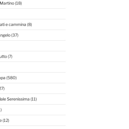
Martino
(18)
zati e cammina
(8)
Angelo
(37)
utto
(7)
mpa
(580)
27)
dale Serenissima
(11)
)
e
(12)