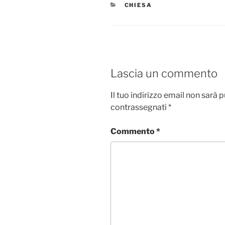
CATEGORIE
CHIESA
Lascia un commento
Il tuo indirizzo email non sarà 
contrassegnati
*
Commento
*