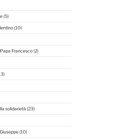
le
(5)
lentino
(10)
i Papa Francesco
(2)
13)
lla solidarietà
(23)
 Giuseppe
(10)