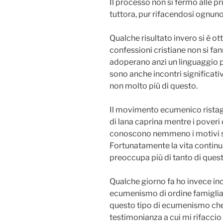
Il processo non si fermò alle p
tuttora, pur rifacendosi ognuno 
Qualche risultato invero si è ot
confessioni cristiane non si fan
adoperano anzi un linguaggio più
sono anche incontri significativ
non molto più di questo.
Il movimento ecumenico ristag
di lana caprina mentre i poveri c
conoscono nemmeno i motivi spec
Fortunatamente la vita continua
preoccupa più di tanto di quest
Qualche giorno fa ho invece i
ecumenismo di ordine famigliar
questo tipo di ecumenismo che 
testimonianza a cui mi rifaccio