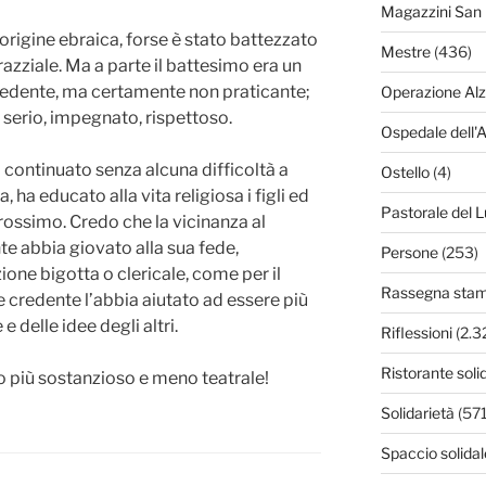
Magazzini San 
i origine ebraica, forse è stato battezzato
Mestre
(436)
razziale. Ma a parte il battesimo era un
credente, ma certamente non praticante;
Operazione Al
 serio, impegnato, rispettoso.
Ospedale dell'
a continuato senza alcuna difficoltà a
Ostello
(4)
, ha educato alla vita religiosa i figli ed
Pastorale del L
rossimo. Credo che la vicinanza al
te abbia giovato alla sua fede,
Persone
(253)
one bigotta o clericale, come per il
Rassegna sta
e credente l’abbia aiutato ad essere più
e delle idee degli altri.
Riflessioni
(2.3
Ristorante soli
più sostanzioso e meno teatrale!
Solidarietà
(571
Spaccio solidal