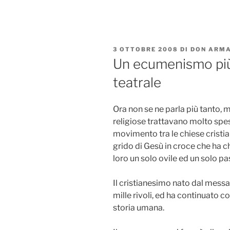
Salta
al
contenuto
PUBBLICATO
3 OTTOBRE 2008
DI
DON ARMA
IL
Un ecumenismo più
teatrale
Ora non se ne parla più tanto, m
religiose trattavano molto sp
movimento tra le chiese cristia
grido di Gesù in croce che ha ch
loro un solo ovile ed un solo pa
Il cristianesimo nato dal messagg
mille rivoli, ed ha continuato cos
storia umana.