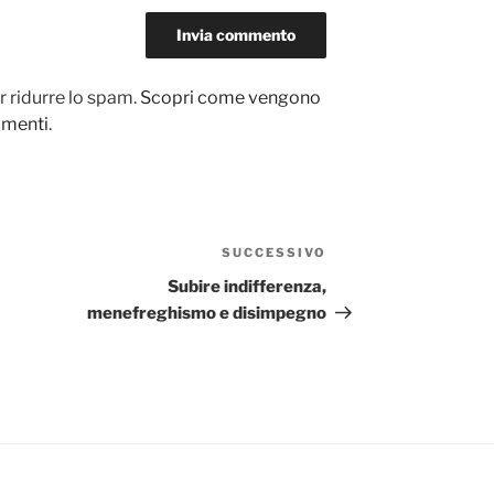
r ridurre lo spam.
Scopri come vengono
ommenti
.
SUCCESSIVO
Articolo
successivo
Subire indifferenza,
menefreghismo e disimpegno