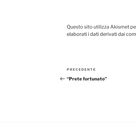
Questo sito utilizza Akismet pe
elaborati i dati derivati dai c
Navigazione
PRECEDENTE
Articolo
articoli
precedente:
“Prete fortunato”