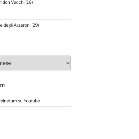
ri don Vecchi
(18)
le degli Arzeroni
(29)
NTI
rpinetum su Youtube