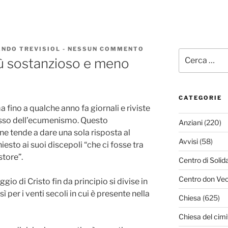
NDO TREVISIOL
-
NESSUN COMMENTO
SU
Cerca:
UN
 sostanzioso e meno
ECUMENISMO
PIÙ
SOSTANZIOSO
E
MENO
CATEGORIE
TEATRALE
a fino a qualche anno fa giornali e riviste
esso dell’ecumenismo. Questo
Anziani
(220)
ne tende a dare una sola risposta al
Avvisi
(58)
iesto ai suoi discepoli “che ci fosse tra
store”.
Centro di Solid
Centro don Vec
io di Cristo fin da principio si divise in
ì per i venti secoli in cui è presente nella
Chiesa
(625)
Chiesa del cimi