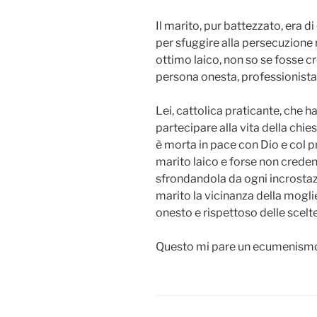
Il marito, pur battezzato, era d
per sfuggire alla persecuzione 
ottimo laico, non so se fosse 
persona onesta, professionista
Lei, cattolica praticante, che h
partecipare alla vita della chiesa
è morta in pace con Dio e col p
marito laico e forse non creden
sfrondandola da ogni incrostazi
marito la vicinanza della mogli
onesto e rispettoso delle scelte 
Questo mi pare un ecumenismo 