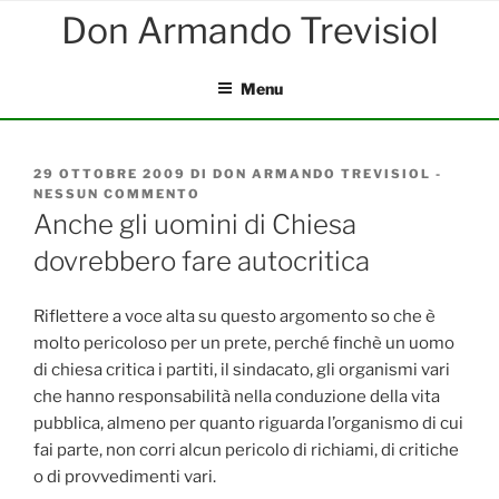
Salta
al
contenuto
Menu
PUBBLICATO
29 OTTOBRE 2009
DI
DON ARMANDO TREVISIOL
-
IL
NESSUN COMMENTO
SU
ANCHE
Anche gli uomini di Chiesa
GLI
dovrebbero fare autocritica
UOMINI
DI
CHIESA
DOVREBBERO
Riflettere a voce alta su questo argomento so che è
FARE
molto pericoloso per un prete, perché finchè un uomo
AUTOCRITICA
di chiesa critica i partiti, il sindacato, gli organismi vari
che hanno responsabilità nella conduzione della vita
pubblica, almeno per quanto riguarda l’organismo di cui
fai parte, non corri alcun pericolo di richiami, di critiche
o di provvedimenti vari.