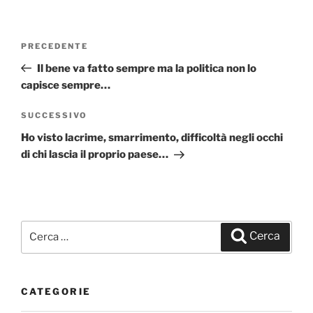
Navigazione
PRECEDENTE
Articolo
articoli
precedente:
Il bene va fatto sempre ma la politica non lo
capisce sempre…
SUCCESSIVO
Articolo
successivo
Ho visto lacrime, smarrimento, difficoltà negli occhi
di chi lascia il proprio paese…
Cerca:
Cerca
CATEGORIE