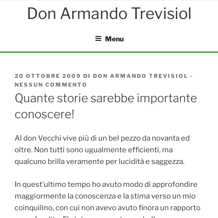
Salta
al
contenuto
Menu
PUBBLICATO
20 OTTOBRE 2009
DI
DON ARMANDO TREVISIOL
-
IL
NESSUN COMMENTO
SU
QUANTE
Quante storie sarebbe importante
STORIE
conoscere!
SAREBBE
IMPORTANTE
CONOSCERE!
Al don Vecchi vive più di un bel pezzo da novanta ed
oltre. Non tutti sono ugualmente efficienti, ma
qualcuno brilla veramente per lucidità e saggezza.
In quest’ultimo tempo ho avuto modo di approfondire
maggiormente la conoscenza e la stima verso un mio
coinquilino, con cui non avevo avuto finora un rapporto