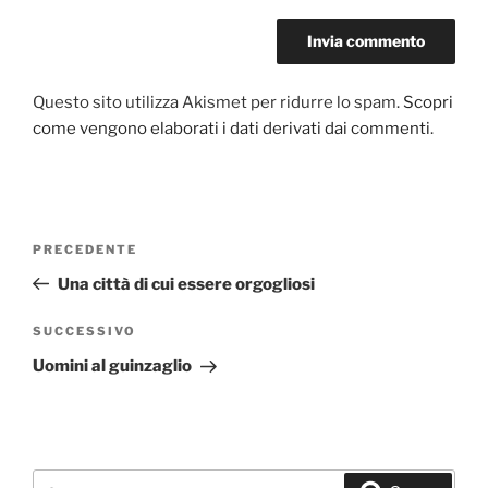
Questo sito utilizza Akismet per ridurre lo spam.
Scopri
come vengono elaborati i dati derivati dai commenti
.
Navigazione
PRECEDENTE
Articolo
articoli
precedente:
Una città di cui essere orgogliosi
SUCCESSIVO
Articolo
successivo
Uomini al guinzaglio
Cerca: