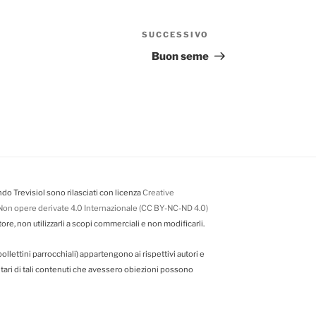
SUCCESSIVO
Articolo
successivo
Buon seme
do Trevisiol sono rilasciati con licenza
Creative
on opere derivate 4.0 Internazionale (CC BY-NC-ND 4.0)
tore, non utilizzarli a scopi commerciali e non modificarli.
da bollettini parrocchiali) appartengono ai rispettivi autori e
ietari di tali contenuti che avessero obiezioni possono