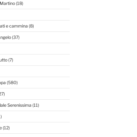
Martino
(18)
zati e cammina
(8)
Angelo
(37)
utto
(7)
mpa
(580)
27)
dale Serenissima
(11)
)
e
(12)