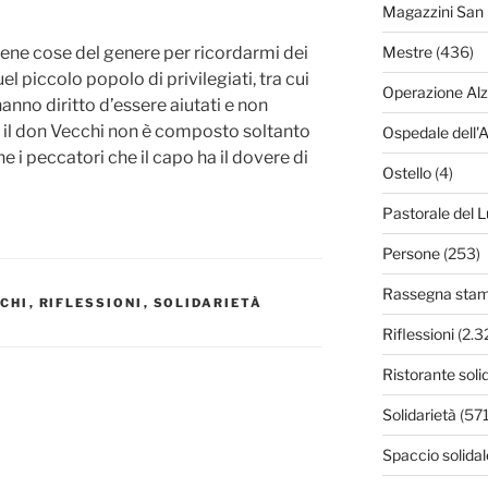
Magazzini San 
ene cose del genere per ricordarmi dei
Mestre
(436)
el piccolo popolo di privilegiati, tra cui
Operazione Al
hanno diritto d’essere aiutati e non
 il don Vecchi non è composto soltanto
Ospedale dell'
e i peccatori che il capo ha il dovere di
Ostello
(4)
Pastorale del L
Persone
(253)
Rassegna sta
CHI
,
RIFLESSIONI
,
SOLIDARIETÀ
Riflessioni
(2.3
Ristorante soli
Solidarietà
(571
Spaccio solidal