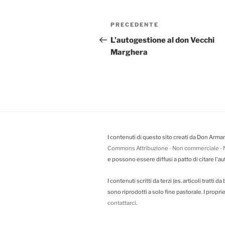
Navigazione
PRECEDENTE
Articolo
articoli
precedente:
L’autogestione al don Vecchi
Marghera
I contenuti di questo sito creati da Don Arman
Commons Attribuzione - Non commerciale - N
e possono essere diffusi a patto di citare l'au
I contenuti scritti da terzi (es. articoli tratti 
sono riprodotti a solo fine pastorale. I propr
contattarci
.