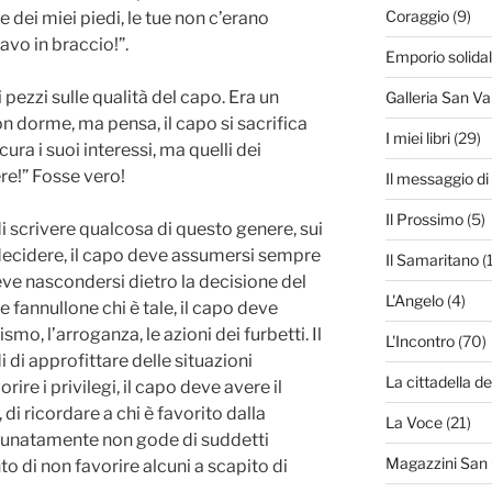
Coraggio
(9)
e dei miei piedi, le tue non c’erano
vo in braccio!”.
Emporio solida
pezzi sulle qualità del capo. Era un
Galleria San Va
on dorme, ma pensa, il capo si sacrifica
I miei libri
(29)
cura i suoi interessi, ma quelli dei
re!” Fosse vero!
Il messaggio d
Il Prossimo
(5)
 scrivere qualcosa di questo genere, sui
 decidere, il capo deve assumersi sempre
Il Samaritano
(
deve nascondersi dietro la decisione del
L'Angelo
(4)
 fannullone chi è tale, il capo deve
o, l’arroganza, le azioni dei furbetti. Il
L'Incontro
(70)
 di approfittare delle situazioni
La cittadella de
rire i privilegi, il capo deve avere il
i ricordare a chi è favorito dalla
La Voce
(21)
ortunatamente non gode di suddetti
Magazzini San
to di non favorire alcuni a scapito di