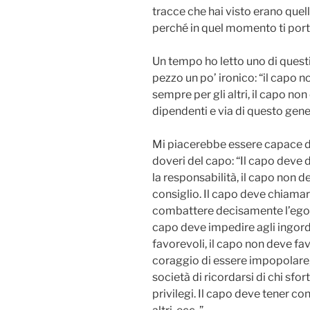
tracce che hai visto erano quell
perché in quel momento ti porta
Un tempo ho letto uno di questi 
pezzo un po’ ironico: “il capo n
sempre per gli altri, il capo non 
dipendenti e via di questo gene
Mi piacerebbe essere capace di
doveri del capo: “Il capo deve
la responsabilità, il capo non 
consiglio. Il capo deve chiamare
combattere decisamente l’egoism
capo deve impedire agli ingordi
favorevoli, il capo non deve favo
coraggio di essere impopolare, d
società di ricordarsi di chi sf
privilegi. Il capo deve tener con