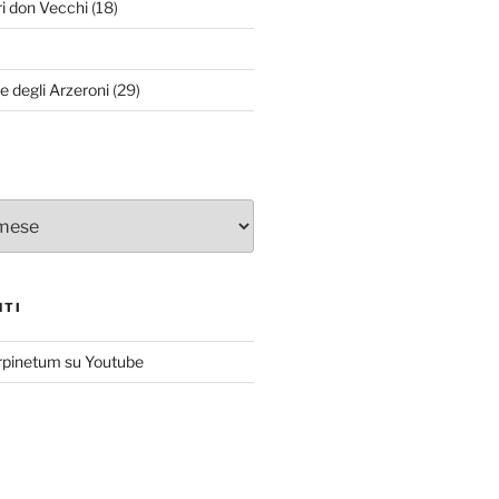
ri don Vecchi
(18)
le degli Arzeroni
(29)
NTI
rpinetum su Youtube