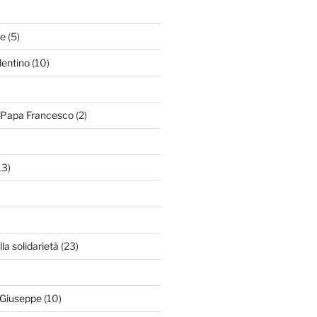
le
(5)
lentino
(10)
i Papa Francesco
(2)
13)
lla solidarietà
(23)
 Giuseppe
(10)