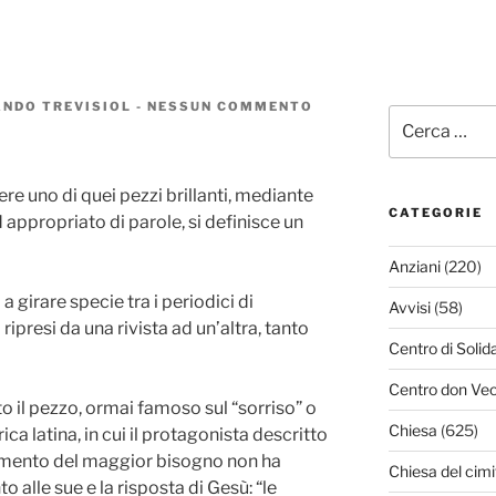
NDO TREVISIOL
-
NESSUN COMMENTO
SU
Cerca:
I
DOVERI
DI
UN
re uno di quei pezzi brillanti, mediante
CAPO
CATEGORIE
 appropriato di parole, si definisce un
Anziani
(220)
 girare specie tra i periodici di
Avvisi
(58)
ripresi da una rivista ad un’altra, tanto
Centro di Solid
Centro don Vec
to il pezzo, ormai famoso sul “sorriso” o
Chiesa
(625)
ica latina, in cui il protagonista descritto
omento del maggior bisogno non ha
Chiesa del cimi
o alle sue e la risposta di Gesù: “le