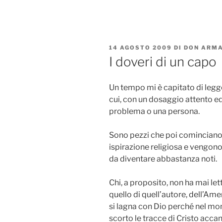
Salta
al
contenuto
PUBBLICATO
14 AGOSTO 2009
DI
DON ARMA
IL
I doveri di un capo
Un tempo mi è capitato di legge
cui, con un dosaggio attento ed
problema o una persona.
Sono pezzi che poi cominciano a
ispirazione religiosa e vengono 
da diventare abbastanza noti.
Chi, a proposito, non ha mai let
quello di quell’autore, dell’Amer
si lagna con Dio perché nel m
scorto le tracce di Cristo accant