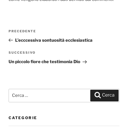
Navigazione
PRECEDENTE
Articolo
articoli
precedente:
L’ecccessiva sontuosità ecclesiastica
SUCCESSIVO
Articolo
successivo
Un piccolo fiore che testimonia Dio
Cerca:
Cerca
CATEGORIE