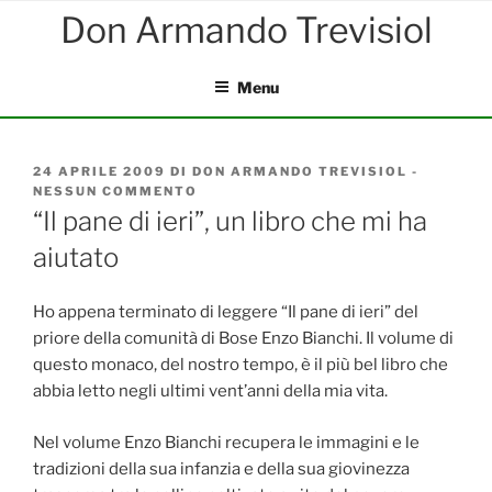
Salta
al
contenuto
Menu
PUBBLICATO
24 APRILE 2009
DI
DON ARMANDO TREVISIOL
-
IL
NESSUN COMMENTO
SU
“IL
“Il pane di ieri”, un libro che mi ha
PANE
aiutato
DI
IERI”,
UN
LIBRO
Ho appena terminato di leggere “Il pane di ieri” del
CHE
priore della comunità di Bose Enzo Bianchi. Il volume di
MI
questo monaco, del nostro tempo, è il più bel libro che
HA
AIUTATO
abbia letto negli ultimi vent’anni della mia vita.
Nel volume Enzo Bianchi recupera le immagini e le
tradizioni della sua infanzia e della sua giovinezza