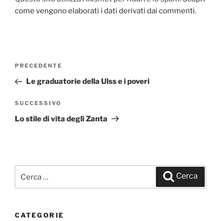
come vengono elaborati i dati derivati dai commenti
.
Navigazione
PRECEDENTE
Articolo
articoli
precedente:
Le graduatorie della Ulss e i poveri
SUCCESSIVO
Articolo
successivo
Lo stile di vita degli Zanta
Cerca:
Cerca
CATEGORIE