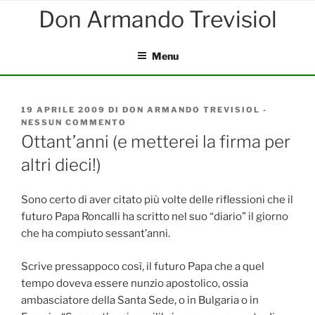
Salta
al
contenuto
Menu
PUBBLICATO
19 APRILE 2009
DI
DON ARMANDO TREVISIOL
-
IL
NESSUN COMMENTO
SU
OTTANT’ANNI
Ottant’anni (e metterei la firma per
(E
altri dieci!)
METTEREI
LA
FIRMA
PER
Sono certo di aver citato più volte delle riflessioni che il
ALTRI
futuro Papa Roncalli ha scritto nel suo “diario” il giorno
DIECI!)
che ha compiuto sessant’anni.
Scrive pressappoco così, il futuro Papa che a quel
tempo doveva essere nunzio apostolico, ossia
ambasciatore della Santa Sede, o in Bulgaria o in