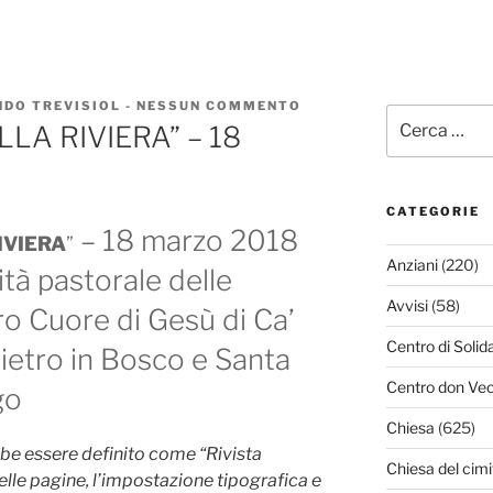
DO TREVISIOL
-
NESSUN COMMENTO
SU
Cerca:
DA
LA RIVIERA” – 18
“UNA
VOCE
NELLA
RIVIERA”
–
CATEGORIE
18
– 18 marzo 2018
IVIERA
”
MARZO
Anziani
(220)
2018
ità pastorale delle
Avvisi
(58)
ro Cuore di Gesù di Ca’
Centro di Solid
ietro in Bosco e Santa
Centro don Vec
go
Chiesa
(625)
bbe essere definito come “Rivista
Chiesa del cimi
elle pagine, l’impostazione tipografica e