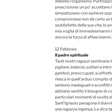
debilita l’organismo. Purtropp
prescrizione: un po’ accettano 
simpatizzano con opinioni oppos
compromessi non dà certo un 
soddisfatto della sua vita, lo 
mia voglia di immedesimarmi n
ancora la forza di affascinarmi.
12 Febbraio
Il padre spirituale
Tanti nostri ragazzi sembrano b
pigliare, indecisi, solitari e intr
genitori, preoccupati, si affret
riesca in quell’arduo compito di
sentono inadeguati e sconfitti n
abbiano sentito il bisogno di c
particolari momenti di svolta d
Sant’Ignazio paragona il diavo
una ragazza ingenua. Le dice t