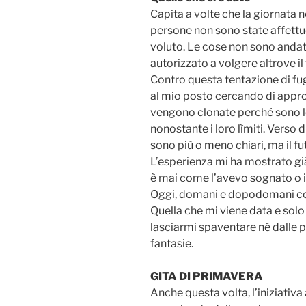
Capita a volte che la giornata n
persone non sono state affettu
voluto. Le cose non sono andate 
autorizzato a volgere altrove i
Contro questa tentazione di f
al mio posto cercando di appro
vengono clonate perché sono le
nonostante i loro lìmiti. Verso 
sono più o meno chiari, ma il fu
L’esperienza mi ha mostrato gi
è mai come l’avevo sognato o 
Oggi, domani e dopodomani con
Quella che mi viene data e sol
lasciarmi spaventare né dalle 
fantasie.
GITA DI PRIMAVERA
Anche questa volta, l’iniziativa