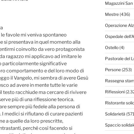
Magazzini San 
Mestre
(436)
Operazione Al
ra
le favole mi veniva spontaneo
Ospedale dell'
 si presentava in quel momento alla
Ostello
(4)
entirmi coinvolto da vero protagonista
 da ragazzo mi applicavo ad imitare le
Pastorale del L
o particolarmente significative
Persone
(253)
loro comportamento e del loro modo di
eggo il Vangelo, mi sembra di avere Gesù
Rassegna sta
esco ad avere in mente tutte le varie
Riflessioni
(2.3
il testo racchiude ma cercare di rivivere
rve più di una riflessione teorica.
Ristorante soli
are sempre più fedele alla persona di
.
I
medici si rifiutano di curare pazienti
Solidarietà
(571
e a quelle da loro prescritte,
Spaccio solidal
ntrastanti, perché così facendo si