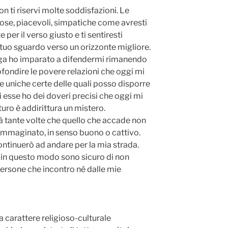
on ti riservi molte soddisfazioni. Le
ose, piacevoli, simpatiche come avresti
per il verso giusto e ti sentiresti
l tuo sguardo verso un orizzonte migliore.
uga ho imparato a difendermi rimanendo
fondire le povere relazioni che oggi mi
 uniche certe delle quali posso disporre
di esse ho dei doveri precisi che oggi mi
turo è addirittura un mistero.
à tante volte che quello che accade non
immaginato, in senso buono o cattivo.
tinuerò ad andare per la mia strada.
o in questo modo sono sicuro di non
persone che incontro né dalle mie
 a carattere religioso-culturale