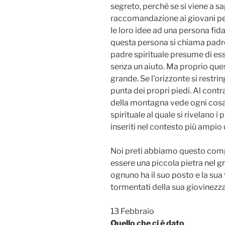
segreto, perché se si viene a sa
raccomandazione ai giovani perc
le loro idee ad una persona fida
questa persona si chiama padre 
padre spirituale presume di ess
senza un aiuto. Ma proprio que
grande. Se l’orizzonte si restri
punta dei propri piedi. Al contr
della montagna vede ogni cosa 
spirituale al quale si rivelano i
inseriti nel contesto più ampio 
Noi preti abbiamo questo compit
essere una piccola pietra nel 
ognuno ha il suo posto e la sua
tormentati della sua giovinezza
13 Febbraio
Quello che ci
è
dato