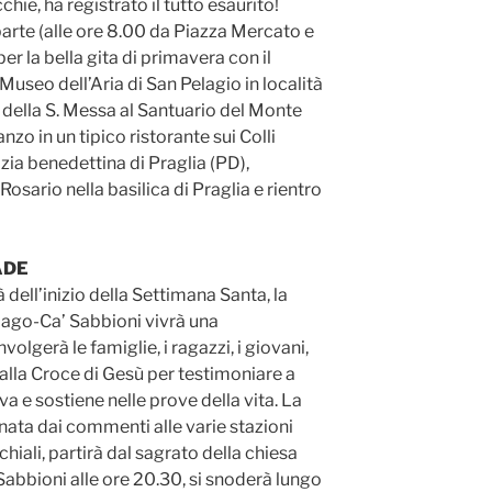
hie, ha registrato il tutto esaurito!
parte (alle ore 8.00 da Piazza Mercato e
r la bella gita di primavera con il
useo dell’Aria di San Pelagio in località
 della S. Messa al Santuario del Monte
zo in un tipico ristorante sui Colli
zia benedettina di Praglia (PD),
Rosario nella basilica di Praglia e rientro
ADE
dell’inizio della Settimana Santa, la
iago-Ca’ Sabbioni vivrà una
olgerà le famiglie, i ragazzi, i giovani,
no alla Croce di Gesù per testimoniare a
va e sostiene nelle prove della vita. La
ata dai commenti alle varie stazioni
chiali, partirà dal sagrato della chiesa
Sabbioni alle ore 20.30, si snoderà lungo