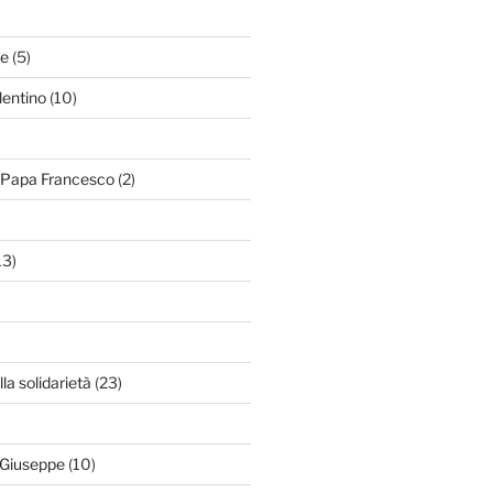
le
(5)
lentino
(10)
i Papa Francesco
(2)
13)
lla solidarietà
(23)
 Giuseppe
(10)