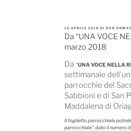
Salta
al
contenuto
PUBBLICATO
16 APRILE 2018
DI
DON ARMAN
IL
Da “UNA VOCE NEL
marzo 2018
Da
“
UNA VOCE NELLA R
settimanale dell’un
parrocchie del Sac
Sabbioni e di San P
Maddalena di Oria
Il foglietto parrocchiale potre
parrocchiale”, dato il numero d