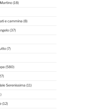
Martino
(18)
zati e cammina
(8)
Angelo
(37)
utto
(7)
mpa
(580)
27)
dale Serenissima
(11)
)
e
(12)