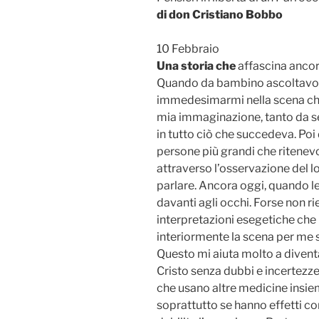
di don Cristiano Bobbo
10 Febbraio
Una storia che
affascina anco
Quando da bambino ascoltavo 
immedesimarmi nella scena che
mia immaginazione, tanto da s
in tutto ciò che succedeva. Poi
persone più grandi che ritenev
attraverso l’osservazione del 
parlare. Ancora oggi, quando l
davanti agli occhi. Forse non ri
interpretazioni esegetiche che 
interiormente la scena per me se
Questo mi aiuta molto a divent
Cristo senza dubbi e incertezze
che usano altre medicine insiem
soprattutto se hanno effetti co