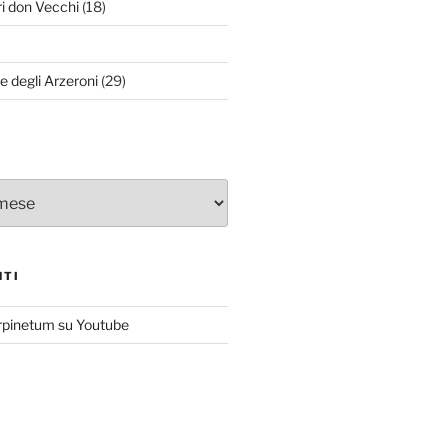
ri don Vecchi
(18)
le degli Arzeroni
(29)
NTI
rpinetum su Youtube