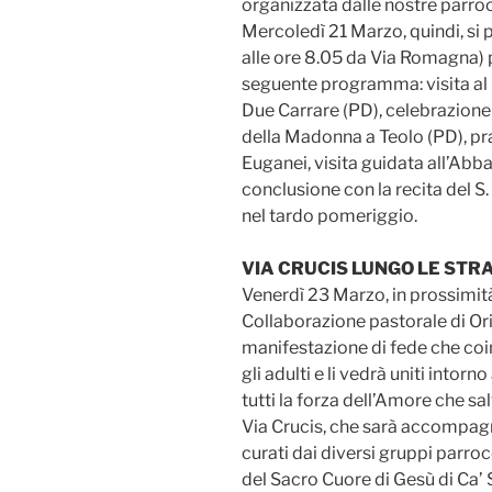
organizzata dalle nostre parrocc
Mercoledì 21 Marzo, quindi, si 
alle ore 8.05 da Via Romagna) pe
seguente programma: visita al M
Due Carrare (PD), celebrazione
della Madonna a Teolo (PD), pran
Euganei, visita guidata all’Abba
conclusione con la recita del S. 
nel tardo pomeriggio.
VIA CRUCIS LUNGO LE STR
Venerdì 23 Marzo, in prossimità 
Collaborazione pastorale di Or
manifestazione di fede che coinv
gli adulti e li vedrà uniti intor
tutti la forza dell’Amore che sal
Via Crucis, che sarà accompagn
curati dai diversi gruppi parroc
del Sacro Cuore di Gesù di Ca’ 