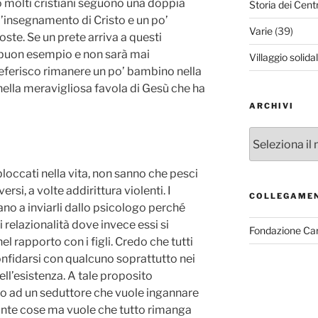
o molti cristiani seguono una doppia
Storia dei Cent
l’insegnamento di Cristo e un po’
Varie
(39)
te. Se un prete arriva a questi
buon esempio e non sarà mai
Villaggio solida
preferisco rimanere un po’ bambino nella
ella meravigliosa favola di Gesù che ha
ARCHIVI
Archivi
loccati nella vita, non sanno che pesci
oversi, a volte addirittura violenti.
I
COLLEGAME
tano a inviarli dallo psicologo perché
 relazionalità dove invece essi si
Fondazione Ca
el rapporto con i figli. Credo che tutti
onfidarsi con qualcuno soprattutto nei
ell’esistenza. A tale proposito
lo ad un seduttore che vuole ingannare
ante cose ma vuole che tutto rimanga