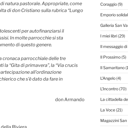
 di natura pastorale. Appropriate, come
Coraggio
(9)
lta di don Cristiano sulla rubrica “Lungo
Emporio solida
Galleria San Va
dolescenti per autofinanziarsi il
I miei libri
(29)
isi. In molte parrocchie si sta
amento di questo genere.
Il messaggio d
Il Prossimo
(5)
la cronaca parrocchiale delle tre
 la “Gita di primavera”, la “Via crucis
Il Samaritano
(
 partecipazione all’ordinazione
L'Angelo
(4)
hierico che s’è dato da fare in
L'Incontro
(70)
don Armando
La cittadella de
La Voce
(21)
Magazzini San
 della Riviera