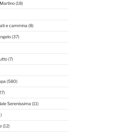
Martino
(18)
zati e cammina
(8)
Angelo
(37)
utto
(7)
mpa
(580)
27)
dale Serenissima
(11)
)
e
(12)