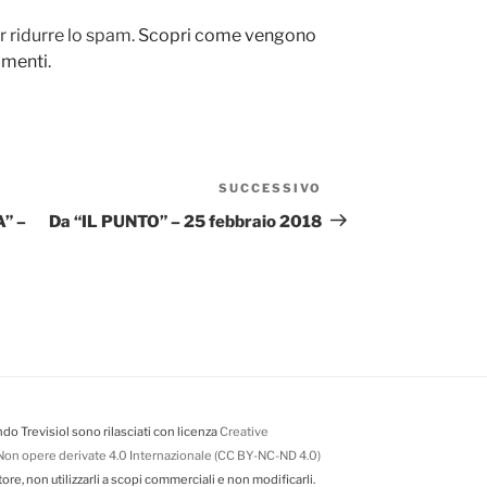
r ridurre lo spam.
Scopri come vengono
ommenti
.
SUCCESSIVO
Articolo
successivo
” –
Da “IL PUNTO” – 25 febbraio 2018
do Trevisiol sono rilasciati con licenza
Creative
on opere derivate 4.0 Internazionale (CC BY-NC-ND 4.0)
tore, non utilizzarli a scopi commerciali e non modificarli.