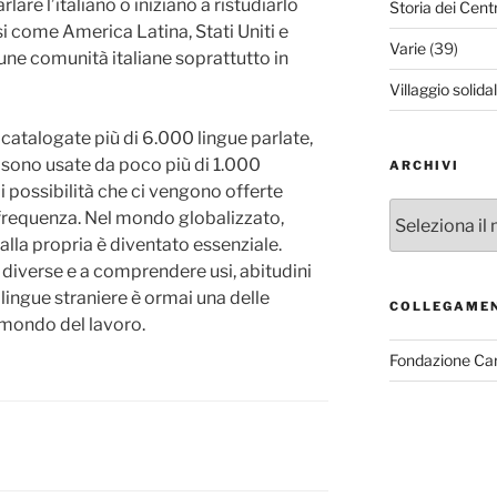
are l’italiano o iniziano a ristudiarlo
Storia dei Cent
si come America Latina, Stati Uniti e
Varie
(39)
cune comunità italiane soprattutto in
Villaggio solida
atalogate più di 6.000 lingue parlate,
 sono usate da poco più di 1.000
ARCHIVI
 possibilità che ci vengono offerte
Archivi
frequenza. Nel mondo globalizzato,
lla propria è diventato essenziale.
 diverse e a comprendere usi, abitudini
ù lingue straniere è ormai una delle
COLLEGAME
mondo del lavoro.
Fondazione Ca