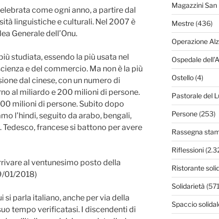
Magazzini San 
elebrata come ogni anno, a partire dal
tà linguistiche e culturali. Nel 2007 è
Mestre
(436)
lea Generale dell’Onu.
Operazione Al
più studiata, essendo la più usata nel
Ospedale dell'
scienza e del commercio. Ma non è la più
Ostello
(4)
usione dal cinese, con un numero di
no al miliardo e 200 milioni di persone.
Pastorale del L
00 milioni di persone. Subito dopo
Persone
(253)
amo l’hindi, seguito da arabo, bengali,
 Tedesco, francese si battono per avere
Rassegna sta
Riflessioni
(2.3
arrivare al ventunesimo posto della
Ristorante soli
 9/01/2018)
Solidarietà
(571
 si parla italiano, anche per via della
Spaccio solidal
 suo tempo verificatasi.
I
discendenti di