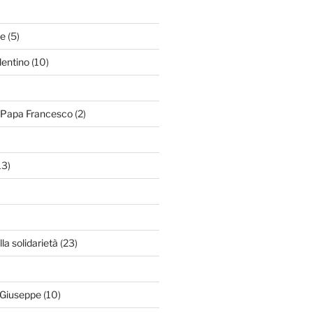
le
(5)
lentino
(10)
i Papa Francesco
(2)
13)
lla solidarietà
(23)
 Giuseppe
(10)