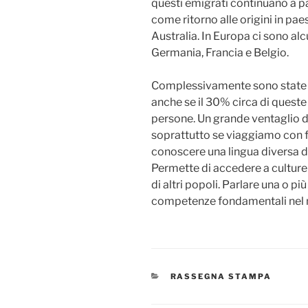
questi emigrati continuano a parl
come ritorno alle origini in pae
Australia. In Europa ci sono al
Germania, Francia e Belgio.
Complessivamente sono state c
anche se il 30% circa di queste
persone. Un grande ventaglio di
soprattutto se viaggiamo con 
conoscere una lingua diversa da
Permette di accedere a culture
di altri popoli. Parlare una o pi
competenze fondamentali nel 
CATEGORIE
RASSEGNA STAMPA