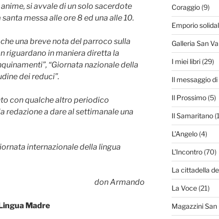
nime, si avvale di un solo sacerdote
Coraggio
(9)
santa messa alle ore 8 ed una alle 10.
Emporio solida
re che una breve nota del parroco sulla
Galleria San Va
n riguardano in maniera diretta la
I miei libri
(29)
inquinamenti”, “Giornata nazionale della
tudine dei reduci”.
Il messaggio d
Il Prossimo
(5)
onto con qualche altro periodico
la redazione a dare al settimanale una
Il Samaritano
(
L'Angelo
(4)
ornata internazionale della lingua
L'Incontro
(70)
La cittadella de
don Armando
La Voce
(21)
 Lingua Madre
Magazzini San