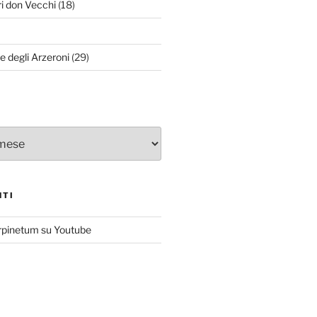
ri don Vecchi
(18)
le degli Arzeroni
(29)
NTI
rpinetum su Youtube