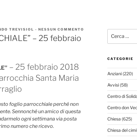
DO TREVISIOL
-
NESSUN COMMENTO
SU
Cerca:
DA
HIALE” – 25 febbraio
“VITA
PARROCCHIALE”
–
25
FEBBRAIO
CATEGORIE
2018
– 25 febbraio 2018
LE”
Anziani
(220)
parrocchia Santa Maria
Avvisi
(58)
raglio
Centro di Solid
sto foglio parrocchiale perché non
Centro don Vec
mente. Sennonché un amico di questa
darmelo ogni settimana via posta
Chiesa
(625)
 primo numero che ricevo.
Chiesa del cimi