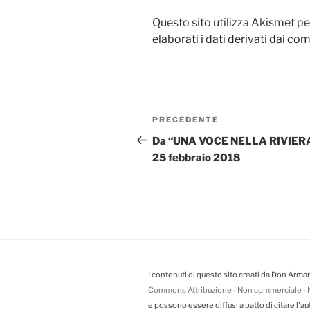
Questo sito utilizza Akismet pe
elaborati i dati derivati dai c
Navigazione
PRECEDENTE
Articolo
articoli
precedente:
Da “UNA VOCE NELLA RIVIERA
25 febbraio 2018
I contenuti di questo sito creati da Don Arman
Commons Attribuzione - Non commerciale - N
e possono essere diffusi a patto di citare l'au