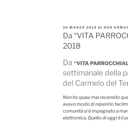
Salta
al
contenuto
PUBBLICATO
26 MARZO 2018
DI
DON ARMAN
IL
Da “VITA PARROCC
2018
Da
“VITA PARROCCHIA
settimanale della 
del Carmelo del Ter
Non ho quasi mai recensito que
avevo modo di reperirlo facil
comunità si è impegnato a man
elettronica. Quello di oggi è il