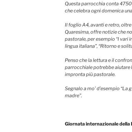
Questa parrocchia conta 4750 a
che celebra ogni domenica una 
Il foglio A4, avanti e retro, olt
Quaresima, offre notizie che no
pastorale, per esempio “I vari 
lingua italiana”, “Ritorno e soli
Penso che la lettura e il confr
parrocchiale potrebbe aiutare 
impronta più pastorale.
Segnalo a mo’ d’esempio “La gi
madre”.
Giornata internazionale della