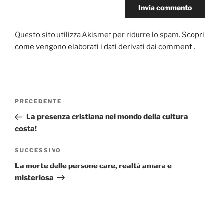
Questo sito utilizza Akismet per ridurre lo spam.
Scopri
come vengono elaborati i dati derivati dai commenti
.
Navigazione
PRECEDENTE
Articolo
articoli
precedente:
La presenza cristiana nel mondo della cultura
costa!
SUCCESSIVO
Articolo
successivo
La morte delle persone care, realtà amara e
misteriosa