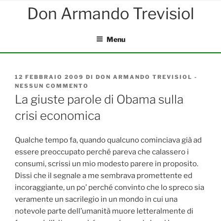
Salta
al
contenuto
Menu
PUBBLICATO
12 FEBBRAIO 2009
DI
DON ARMANDO TREVISIOL
-
IL
NESSUN COMMENTO
SU
LA
La giuste parole di Obama sulla
GIUSTE
crisi economica
PAROLE
DI
OBAMA
SULLA
Qualche tempo fa, quando qualcuno cominciava già ad
CRISI
essere preoccupato perché pareva che calassero i
ECONOMICA
consumi, scrissi un mio modesto parere in proposito.
Dissi che il segnale a me sembrava promettente ed
incoraggiante, un po’ perché convinto che lo spreco sia
veramente un sacrilegio in un mondo in cui una
notevole parte dell’umanità muore letteralmente di