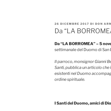
Salta
al
contenuto
PUBBLICATO
26 DICEMBRE 2017
DI
DON AR
IL
Da “LA BORROMEA
Da “
LA BORROMEA
” – 5 no
settimanale del Duomo di San
Il parroco, monsignor Gianni Ber
Santi, pubblica un articolo che i
esistenti nel Duomo accompagna
ordine spirituale.
I
Santi del Duomo, amici di Dio 