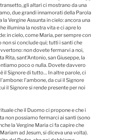
 transetto, gli altari ci mostrano da una
lamo, due grandi innamorati della Parola
ra la Vergine Assunta in cielo: ancora una
he illumina la nostra vita e ci apre lo
nde: in cielo, come Maria, per sempre con
o non si conclude qui; tutti i santi che
 avvertono: non dovete fermarvi a noi,
 Rita, sant’Antonio, san Giuseppe, la
contiamo poco o nulla. Dovete davvero
il Signore di tutto… In altre parole, ci
 l’ambone: l’ambone, da cui il Signore
 cui il Signore si rende presente per noi
irituale che il Duomo ci propone e che i
vita non possiamo fermarci ai santi (sono
che la Vergine Maria ci fa capire che
Mariam ad Jesum, si diceva una volta).