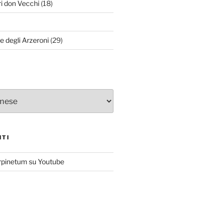
ri don Vecchi
(18)
le degli Arzeroni
(29)
NTI
rpinetum su Youtube