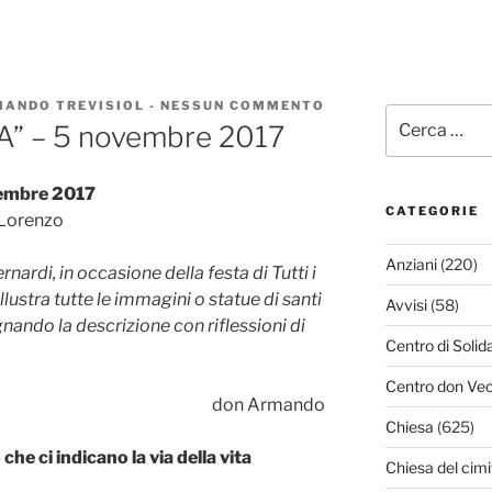
MANDO TREVISIOL
-
NESSUN COMMENTO
SU
Cerca:
DA
” – 5 novembre 2017
“LA
BORROMEA”
–
vembre 2017
5
NOVEMBRE
CATEGORIE
 Lorenzo
2017
Anziani
(220)
nardi, in occasione della festa di Tutti i
llustra tutte le immagini o statue di santi
Avvisi
(58)
ndo la descrizione con riflessioni di
Centro di Solid
Centro don Vec
don Armando
Chiesa
(625)
che ci indicano la via della vita
Chiesa del cimi