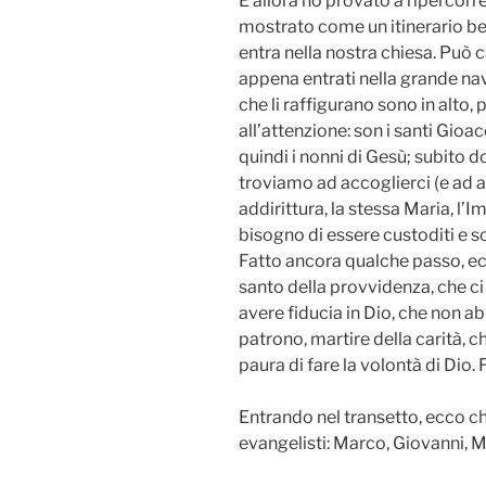
E allora ho provato a ripercorre
mostrato come un itinerario ben
entra nella nostra chiesa. Può c
appena entrati nella grande nav
che li raffigurano sono in alto
all’attenzione: son i santi Gioac
quindi i nonni di Gesù; subito 
troviamo ad accoglierci (e ad 
addirittura, la stessa Maria, l
bisogno di essere custoditi e so
Fatto ancora qualche passo, ec
santo della provvidenza, che ci
avere fiducia in Dio, che non a
patrono, martire della carità,
paura di fare la volontà di Dio. 
Entrando nel transetto, ecco che
evangelisti: Marco, Giovanni, 