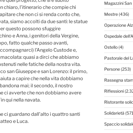
re quel progetto, che si è subito
Magazzini San 
 chiaro, l’itinerario che compie chi
apitare che non ci si renda conto che,
Mestre
(436)
ata, siamo accolti da due santi: le statue
Operazione Al
, per questo possono sfuggire
chino e Anna, i genitori della Vergine,
Ospedale dell'
dopo, fatto qualche passo avanti,
Ostello
(4)
accompagnarci) l’Angelo Custode e,
’Immacolata: quasi a dirci che abbiamo
Pastorale del L
stenuti nelle fatiche della nostra vita.
Persone
(253)
co san Giuseppe e san Lorenzo: il primo,
 aiuta a capire che nella vita dobbiamo
Rassegna sta
bbandona mai; il secondo, il nostro
Riflessioni
(2.3
 che ci avverte che non dobbiamo avere
Fin qui nella navata.
Ristorante soli
Solidarietà
(571
 ci guardano dall’alto i quattro santi
Matteo e Luca.
Spaccio solidal