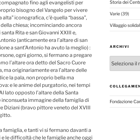
Storia dei Cent
ccompagnato fino agli evangelisti per
proprio bisogno del Vangelo per vivere
Varie
(39)
 alta” iconografica, c’è quella “bassa”,
ali della chiesa; incominciando ancora
Villaggio solida
di santa Rita e san Giovanni
XXIII
e,
t’Antonio (anticamente era l’altare di san
ARCHIVI
one a sant’Antonio ha avuto la meglio) :
ersone, ogni giorno, si fermano a pregare
Archivi
iamo l’altare ora detto del Sacro Cuore
va, ma originariamente era l’altare delle
ice la pala, non proprio bella ma
rova: e le anime del purgatorio, nei tempi
COLLEGAME
Al lato opposto l’altare della Santa
e inconsueta immagine della famiglia di
Fondazione Ca
 Diziani (bravo pittore veneto del
XVIII
gitto.
 famiglia, e tanti vi si fermano davanti a
e le difficoltà che le famiglie anche oggi