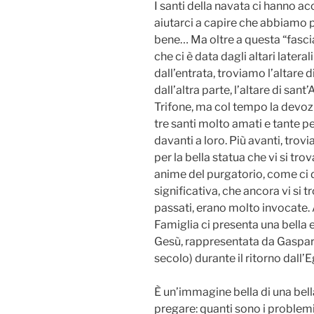
I
santi della navata ci hanno a
aiutarci a capire che abbiamo 
bene… Ma oltre a questa “fascia
che ci è data dagli altari later
dall’entrata, troviamo l’altare 
dall’altra parte, l’altare di san
Trifone, ma col tempo la devozi
tre santi molto amati e tante p
davanti a loro. Più avanti, trov
per la bella statua che vi si tro
anime del purgatorio, come ci d
significativa, che ancora vi si t
passati, erano molto invocate. 
Famiglia ci presenta una bella 
Gesù, rappresentata da Gaspare
secolo) durante il ritorno dall’E
È un’immagine bella di una bella
pregare: quanti sono i problemi 