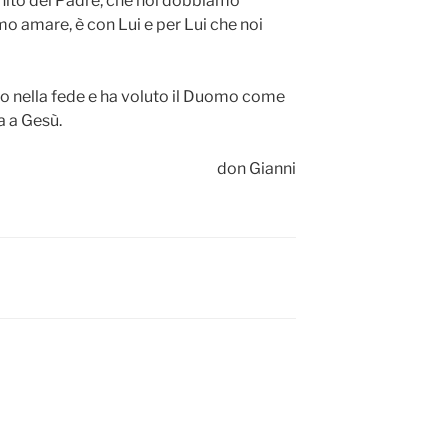
genito del Padre, che noi dobbiamo
o amare, è con Lui e per Lui che noi
o nella fede e ha voluto il Duomo come
a a Gesù.
don Gianni