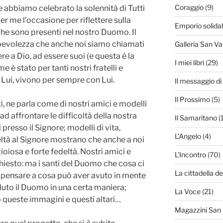
Coraggio
(9)
 abbiamo celebrato la solennità di Tutti
per me l’occasione per riflettere sulla
Emporio solida
che sono presenti nel nostro Duomo. Il
apevolezza che anche noi siamo chiamati
Galleria San Va
ere a Dio, ad essere suoi (e questa è la
I miei libri
(29)
 è stato per tanti nostri fratelli e
 Lui, vivono per sempre con Lui.
Il messaggio d
Il Prossimo
(5)
i, ne parla come di nostri amici e modelli
 ad affrontare le difficoltà della nostra
Il Samaritano
(
presso il Signore; modelli di vita,
L'Angelo
(4)
eltà al Signore mostrano che anche a noi
gioiosa e forte fedeltà. Nostri amici e
L'Incontro
(70)
chiesto: ma i santi del Duomo che cosa ci
La cittadella de
 pensare a cosa può aver avuto in mente
oluto il Duomo in una certa maniera;
La Voce
(21)
o queste immagini e questi altari…
Magazzini San