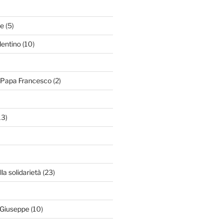
le
(5)
lentino
(10)
i Papa Francesco
(2)
13)
lla solidarietà
(23)
 Giuseppe
(10)