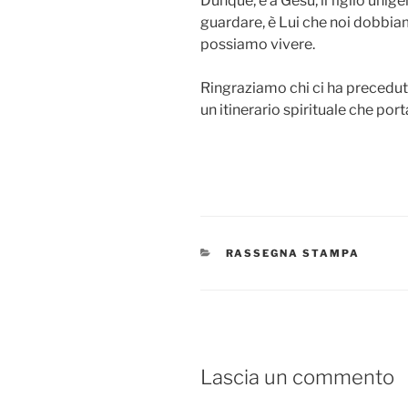
Dunque, è a Gesù, il figlio uni
guardare, è Lui che noi dobbiam
possiamo vivere.
Ringraziamo chi ci ha precedut
un itinerario spirituale che port
CATEGORIE
RASSEGNA STAMPA
Lascia un commento