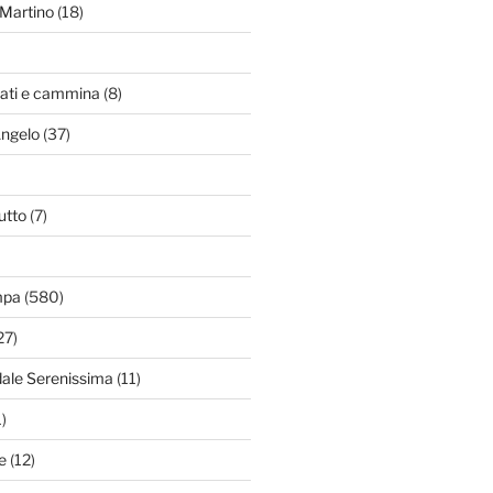
Martino
(18)
zati e cammina
(8)
Angelo
(37)
utto
(7)
mpa
(580)
27)
dale Serenissima
(11)
)
e
(12)