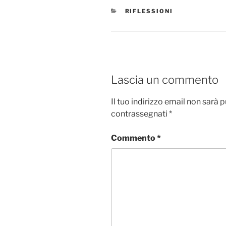
CATEGORIE
RIFLESSIONI
Lascia un commento
Il tuo indirizzo email non sarà 
contrassegnati
*
Commento
*