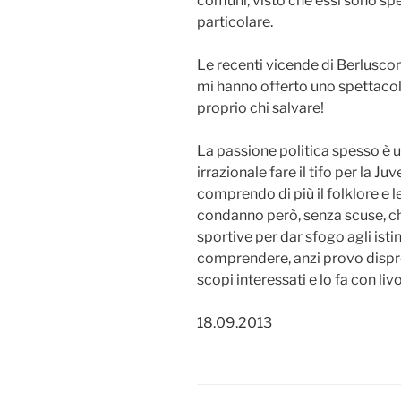
comuni, visto che essi sono spe
particolare.
Le recenti vicende di Berlusconi
mi hanno offerto uno spettaco
proprio chi salvare!
La passione politica spesso è u
irrazionale fare il tifo per la J
comprendo di più il folklore e l
condanno però, senza scuse, ch
sportive per dar sfogo agli istin
comprendere, anzi provo disprez
scopi interessati e lo fa con livo
18.09.2013