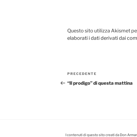
Questo sito utilizza Akismet pe
elaborati i dati derivati dai c
Navigazione
PRECEDENTE
Articolo
articoli
precedente:
“Il prodigo” di questa mattina
I contenuti di questo sito creati da Don Arman