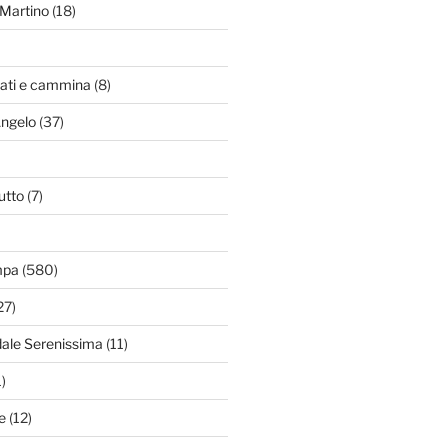
Martino
(18)
zati e cammina
(8)
Angelo
(37)
utto
(7)
mpa
(580)
27)
dale Serenissima
(11)
)
e
(12)