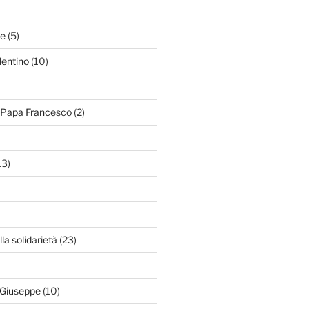
le
(5)
lentino
(10)
i Papa Francesco
(2)
13)
lla solidarietà
(23)
 Giuseppe
(10)