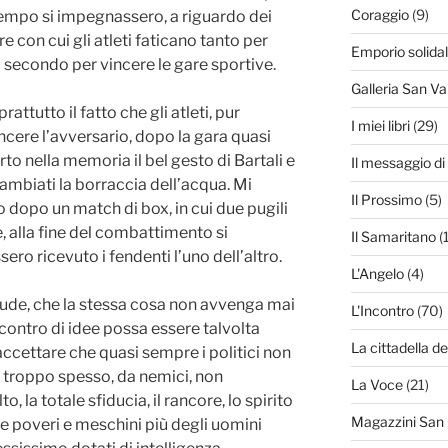
Coraggio
(9)
 tempo si impegnassero, a riguardo dei
e con cui gli atleti faticano tanto per
Emporio solida
secondo per vincere le gare sportive.
Galleria San Va
rattutto il fatto che gli atleti, pur
I miei libri
(29)
cere l’avversario, dopo la gara quasi
to nella memoria il bel gesto di Bartali e
Il messaggio d
ambiati la borraccia dell’acqua. Mi
Il Prossimo
(5)
opo un match di box, in cui due pugili
, alla fine del combattimento si
Il Samaritano
(
o ricevuto i fendenti l’uno dell’altro.
L'Angelo
(4)
lude, che la stessa cosa non avvenga mai
L'Incontro
(70)
contro di idee possa essere talvolta
La cittadella de
accettare che quasi sempre i politici non
 troppo spesso, da nemici, non
La Voce
(21)
, la totale sfiducia, il rancore, lo spirito
Magazzini San
de poveri e meschini più degli uomini