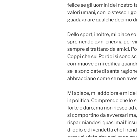
felice se gli uomini del nostro
valori umani, con lo stesso rigor
guadagnare qualche decimo di 
Dello sport, inoltre, mi piace sop
spremendo ogni energia per vin
sempre si trattano da amici. Por
Coppi che sul Pordoi si sono sc
commuove e mi edifica quando d
se le sono date di santa ragione
abbracciano come se non avesser
Mi spiace, mi addolora e mi de
in politica. Comprendo che lo s
forte e duro, ma non riesco ad 
si comportino da avversari ma,
risparmiandosi quasi mai l’insulto
di odio e di vendetta che li ren