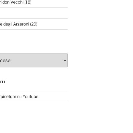
ri don Vecchi
(18)
le degli Arzeroni
(29)
NTI
rpinetum su Youtube