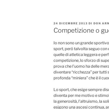
Salta
al
contenuto
PUBBLICATO
24 DICEMBRE 2013
DI
DON AR
IL
Competizione o gu
Io non sono un grande sportivo 
sport, però talvolta seguo con 
quelle di atletica leggera e perf
competizione, lo sforzo di supe
prova che l’uomo ha delle mera
diventare “ricchezza” per tutti 
profonda “miniera” che è il cuor
Lo sport, che esige sempre disc
diventa per me motivo e stimol
la generosità, l’altruismo, la so
esigono una ascesi continua, a