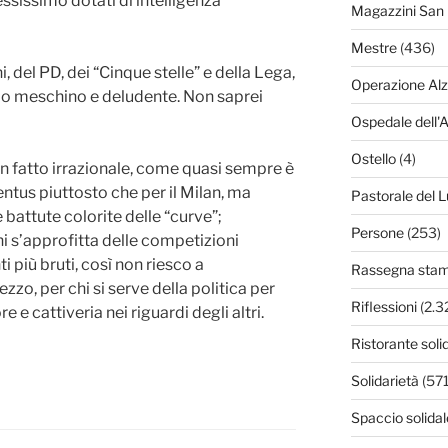
ssissimo dotati di intelligenza
Magazzini San 
Mestre
(436)
, del PD, dei “Cinque stelle” e della Lega,
Operazione Al
lo meschino e deludente. Non saprei
Ospedale dell'
Ostello
(4)
n fatto irrazionale, come quasi sempre è
uventus piuttosto che per il Milan, ma
Pastorale del L
e battute colorite delle “curve”;
Persone
(253)
i s’approfitta delle competizioni
ti più bruti, così non riesco a
Rassegna sta
zo, per chi si serve della politica per
Riflessioni
(2.3
re e cattiveria nei riguardi degli altri.
Ristorante soli
Solidarietà
(571
Spaccio solidal