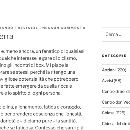
MANDO TREVISIOL
-
NESSUN COMMENTO
SU
Cerca:
COMPETIZIONE
erra
O
GUERRA
e, meno ancora, un fanatico di qualsiasi
CATEGORIE
qualche interesse le gare di ciclismo,
ino gli incontri di box. Mi piace la
Anziani
(220)
rare se stessi, perché la ritengo una
vigliose potenzialità che potrebbero
Avvisi
(58)
se fatte emergere da quella ricca e
Centro di Solid
e e lo spirito di ogni persona.
Centro don Vec
iplina, allenamento, fatica e coraggio,
Chiesa
(625)
o per prendere coscienza che l’onestà,
lidarietà e – diciamo pure – la santità,
Chiesa del cimi
nche se faticosa. Confesso che sarei più