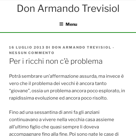
Salta
al
contenuto
Menu
PUBBLICATO
16 LUGLIO 2013
DI
DON ARMANDO TREVISIOL
-
IL
NESSUN COMMENTO
SU
PER
Per i ricchi non c’è problema
I
RICCHI
NON
Potrà sembrare un’affermazione assurda, ma invece è
C’È
vero che il problema dei vecchi è ancora tanto
PROBLEMA
“giovane”, ossia un problema ancora poco esplorato, in
rapidissima evoluzione ed ancora poco risolto.
Fino ad una sessantina di anni fa gli anziani
continuavano a vivere nella vecchia casa assieme
all’ultimo figlio che quasi sempre li doveva
accompagnare fino alla fine. Poi sono nate le case di