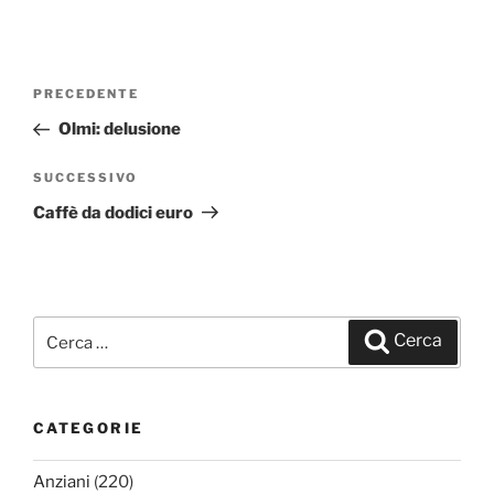
Navigazione
PRECEDENTE
Articolo
articoli
precedente:
Olmi: delusione
SUCCESSIVO
Articolo
successivo
Caffè da dodici euro
Cerca:
Cerca
CATEGORIE
Anziani
(220)