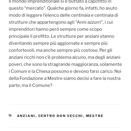
Il mondo imprenditoriale si è buttato a capofitto in
questo “mercato”. Qualche giorno fa, infatti, ho avuto
modo di leggere l’elenco delle centinaia e centinaia di
strutture che appartengono agli “Anni azzurri”, i cui
imprenditori hanno però sempre come scopo
principale il profitto. Le strutture per anziani stanno
diventando sempre più aggiornate e sempre più
confortevoli, ma anche sempre più costose. Per gli
anziani ricchi non c’è problema alcuno, ma degli anziani
poveri, che sono la stragrande maggioranza, solamente
i Comuni e la Chiesa possono e devono farsi carico. Noi
della Fondazione a Mestre siamo decisi a fare la nostra
parte, ma il Comune?
CATEGORIE
ANZIANI
,
CENTRO DON VECCHI
,
MESTRE