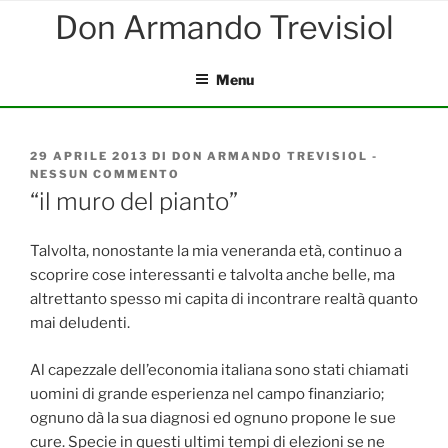
Salta
al
contenuto
Menu
PUBBLICATO
29 APRILE 2013
DI
DON ARMANDO TREVISIOL
-
IL
NESSUN COMMENTO
SU
“IL
“il muro del pianto”
MURO
DEL
PIANTO”
Talvolta, nonostante la mia veneranda età, continuo a
scoprire cose interessanti e talvolta anche belle, ma
altrettanto spesso mi capita di incontrare realtà quanto
mai deludenti.
Al capezzale dell’economia italiana sono stati chiamati
uomini di grande esperienza nel campo finanziario;
ognuno dà la sua diagnosi ed ognuno propone le sue
cure. Specie in questi ultimi tempi di elezioni se ne