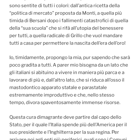
sono sentite di tutti i colori: dall’antica ricetta della
“politica di mercato” proposta da Monti, a quella più
timida di Bersani dopo i fallimenti catastrofici di quella
della “sua scuola” che si rifà all’utopia del benessere
per tutti, a quella radicale di Grillo che vuol mandare
tutti a casa per permettere la nascita dell’era dell’oro!
Io, timidamente, propongo la mia, pur sapendo che sarà
poco gradita a tutti. A parer mio bisogna da un lato che
gli italiani si abituino a vivere in maniera più parca e a
lavorare di più e, dall’altro lato, che si riduca all’osso il
mastodontico apparato statale e parastatale
estremamente improduttivo e che, nello stesso
tempo, divora spaventosamente immense risorse.
Questa cura dimagrante deve partire dal capo dello
Stato, per il quale l’Italia spende più dell’America per il
suo presidente e l’Inghilterra per la sua regina. Per
arrivare poi agli enti più periferici, quali sono i Comuni,