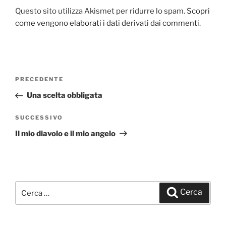
Questo sito utilizza Akismet per ridurre lo spam.
Scopri
come vengono elaborati i dati derivati dai commenti
.
Navigazione
PRECEDENTE
Articolo
articoli
precedente:
Una scelta obbligata
SUCCESSIVO
Articolo
successivo
Il mio diavolo e il mio angelo
Cerca:
Cerca