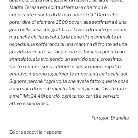
quanto di più la Fondazione fa rispetto ad altre realtà.
Madre Teresa era solita affermare che “non è
importante quanto di dà ma come si dà.” Certo che
poter dire di sfamare 2500 poveri alla settimana è una
gran bella cosa che gratifica il lavoro di molte persone,
ma anche chi ha ascoltato le pene di un ammalato in
ospedale, la sofferenza di una mamma di fronte ad una
gravidanza inattesa, l’angoscia dei familiari per un caro
ammalato, sta svolgendo un servizio per il prossimo.
Certo i numeri sono inferiori e hanno meno impatto
emotivo ma sono ugualmente importanti agli occhi del
Signore perchè “ogni volta che avete fatto queste cose
a uno solo di questi miei fratelli più piccoli, l’avete fatto
a me” (Mt 24,40) perciò, ogni tanto, carità e servizio
attivo e silenzioso.
Furegon Brunella
Ed ora eccovi la risposta: