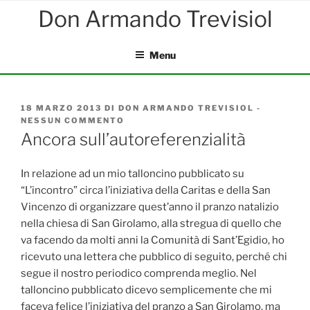
Salta
al
contenuto
Menu
PUBBLICATO
18 MARZO 2013
DI
DON ARMANDO TREVISIOL
-
IL
NESSUN COMMENTO
SU
ANCORA
Ancora sull’autoreferenzialità
SULL’AUTOREFERENZIALITÀ
In relazione ad un mio talloncino pubblicato su
“L’incontro” circa l’iniziativa della Caritas e della San
Vincenzo di organizzare quest’anno il pranzo natalizio
nella chiesa di San Girolamo, alla stregua di quello che
va facendo da molti anni la Comunità di Sant’Egidio, ho
ricevuto una lettera che pubblico di seguito, perché chi
segue il nostro periodico comprenda meglio. Nel
talloncino pubblicato dicevo semplicemente che mi
faceva felice l’iniziativa del pranzo a San Girolamo, ma