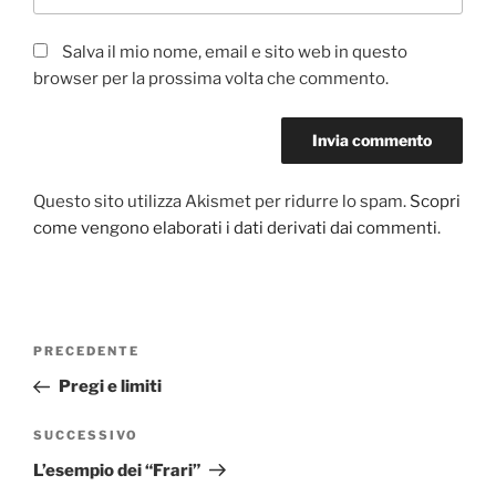
Salva il mio nome, email e sito web in questo
browser per la prossima volta che commento.
Questo sito utilizza Akismet per ridurre lo spam.
Scopri
come vengono elaborati i dati derivati dai commenti
.
Navigazione
PRECEDENTE
Articolo
articoli
precedente:
Pregi e limiti
SUCCESSIVO
Articolo
successivo
L’esempio dei “Frari”