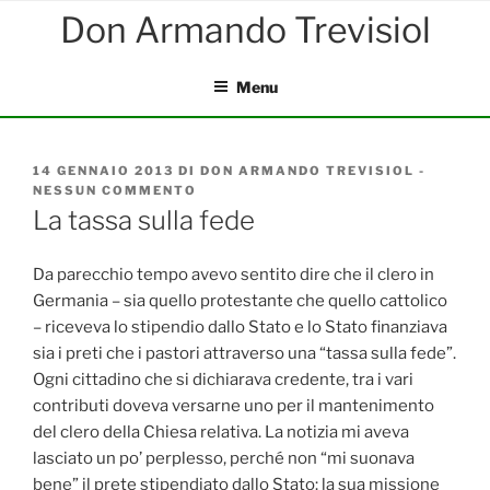
Salta
al
contenuto
Menu
PUBBLICATO
14 GENNAIO 2013
DI
DON ARMANDO TREVISIOL
-
IL
NESSUN COMMENTO
SU
LA
La tassa sulla fede
TASSA
SULLA
FEDE
Da parecchio tempo avevo sentito dire che il clero in
Germania – sia quello protestante che quello cattolico
– riceveva lo stipendio dallo Stato e lo Stato finanziava
sia i preti che i pastori attraverso una “tassa sulla fede”.
Ogni cittadino che si dichiarava credente, tra i vari
contributi doveva versarne uno per il mantenimento
del clero della Chiesa relativa. La notizia mi aveva
lasciato un po’ perplesso, perché non “mi suonava
bene” il prete stipendiato dallo Stato: la sua missione