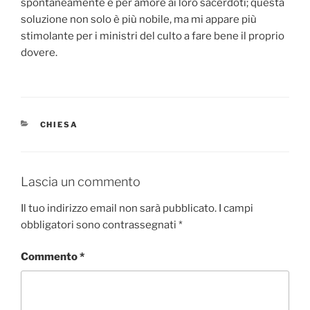
spontaneamente e per amore ai loro sacerdoti; questa
soluzione non solo è più nobile, ma mi appare più
stimolante per i ministri del culto a fare bene il proprio
dovere.
CATEGORIE
CHIESA
Lascia un commento
Il tuo indirizzo email non sarà pubblicato.
I campi
obbligatori sono contrassegnati
*
Commento
*