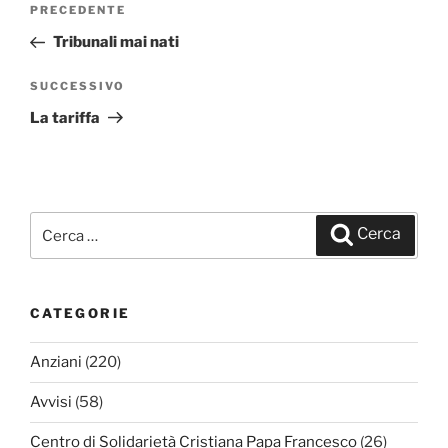
Navigazione
PRECEDENTE
Articolo
articoli
precedente:
Tribunali mai nati
SUCCESSIVO
Articolo
successivo
La tariffa
Cerca:
Cerca
CATEGORIE
Anziani
(220)
Avvisi
(58)
Centro di Solidarietà Cristiana Papa Francesco
(26)