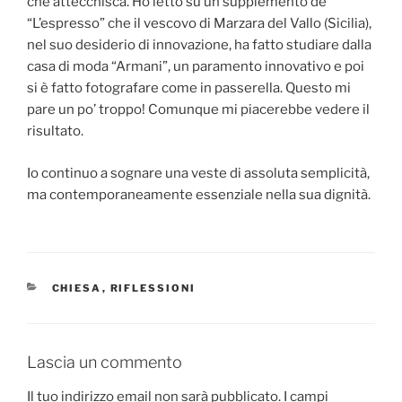
che attecchisca. Ho letto su un supplemento de
“L’espresso” che il vescovo di Marzara del Vallo (Sicilia),
nel suo desiderio di innovazione, ha fatto studiare dalla
casa di moda “Armani”, un paramento innovativo e poi
si è fatto fotografare come in passerella. Questo mi
pare un po’ troppo! Comunque mi piacerebbe vedere il
risultato.
Io continuo a sognare una veste di assoluta semplicità,
ma contemporaneamente essenziale nella sua dignità.
CATEGORIE
CHIESA
,
RIFLESSIONI
Lascia un commento
Il tuo indirizzo email non sarà pubblicato.
I campi