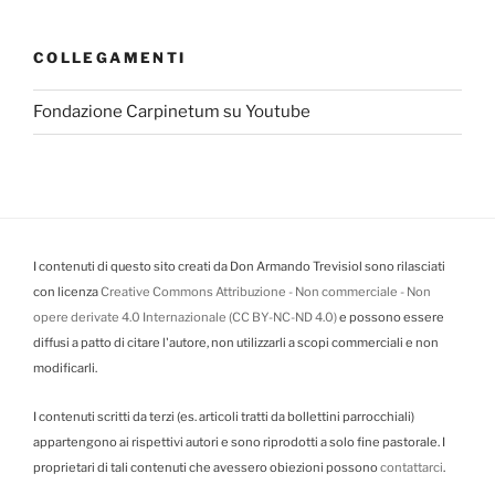
COLLEGAMENTI
Fondazione Carpinetum su Youtube
I contenuti di questo sito creati da Don Armando Trevisiol sono rilasciati
con licenza
Creative Commons Attribuzione - Non commerciale - Non
opere derivate 4.0 Internazionale (CC BY-NC-ND 4.0)
e possono essere
diffusi a patto di citare l'autore, non utilizzarli a scopi commerciali e non
modificarli.
I contenuti scritti da terzi (es. articoli tratti da bollettini parrocchiali)
appartengono ai rispettivi autori e sono riprodotti a solo fine pastorale. I
proprietari di tali contenuti che avessero obiezioni possono
contattarci
.