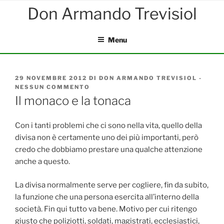
Salta
al
contenuto
Menu
PUBBLICATO
29 NOVEMBRE 2012
DI
DON ARMANDO TREVISIOL
-
IL
NESSUN COMMENTO
SU
IL
Il monaco e la tonaca
MONACO
E
LA
Con i tanti problemi che ci sono nella vita, quello della
TONACA
divisa non è certamente uno dei più importanti, però
credo che dobbiamo prestare una qualche attenzione
anche a questo.
La divisa normalmente serve per cogliere, fin da subito,
la funzione che una persona esercita all’interno della
società. Fin qui tutto va bene. Motivo per cui ritengo
giusto che poliziotti, soldati, magistrati, ecclesiastici,