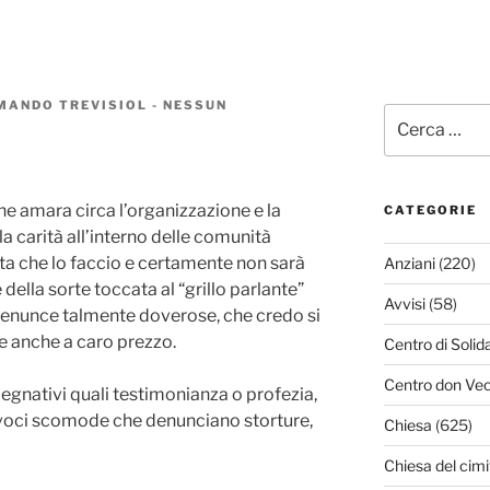
MANDO TREVISIOL
-
NESSUN
Cerca:
ne amara circa l’organizzazione e la
CATEGORIE
la carità all’interno delle comunità
lta che lo faccio e certamente non sarà
Anziani
(220)
della sorte toccata al “grillo parlante”
Avvisi
(58)
 denunce talmente doverose, che credo si
e anche a caro prezzo.
Centro di Solid
Centro don Vec
gnativi quali testimonianza o profezia,
 voci scomode che denunciano storture,
Chiesa
(625)
Chiesa del cimi