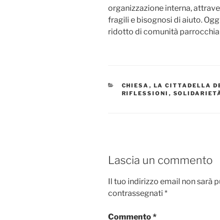
organizzazione interna, attravers
fragili e bisognosi di aiuto. O
ridotto di comunità parrocchial
CATEGORIE
CHIESA
,
LA CITTADELLA D
RIFLESSIONI
,
SOLIDARIET
Lascia un commento
Il tuo indirizzo email non sarà 
contrassegnati
*
Commento
*