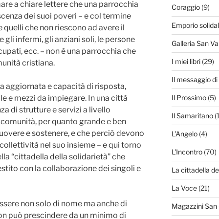
are a chiare lettere che una parrocchia
Coraggio
(9)
cenza dei suoi poveri – e col termine
Emporio solida
quelli che non riescono ad avere il
li infermi, gli anziani soli, le persone
Galleria San Va
upati, ecc. – non è una parrocchia che
I miei libri
(29)
munità cristiana.
Il messaggio d
a aggiornata e capacità di risposta,
e e mezzi da impiegare. In una città
Il Prossimo
(5)
a di strutture e servizi a livello
Il Samaritano
(
a comunità, per quanto grande e ben
uovere e sostenere, e che perciò devono
L'Angelo
(4)
collettività nel suo insieme – e qui torno
L'Incontro
(70)
la “cittadella della solidarietà” che
tito con la collaborazione dei singoli e
La cittadella de
La Voce
(21)
essere non solo di nome ma anche di
Magazzini San
non può prescindere da un minimo di