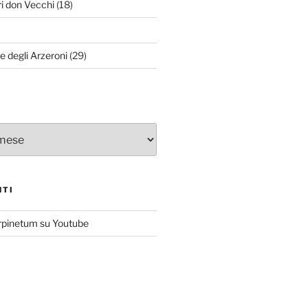
ri don Vecchi
(18)
le degli Arzeroni
(29)
NTI
rpinetum su Youtube