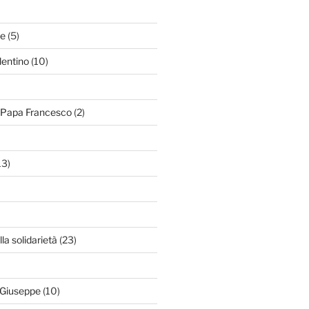
le
(5)
lentino
(10)
i Papa Francesco
(2)
13)
lla solidarietà
(23)
 Giuseppe
(10)