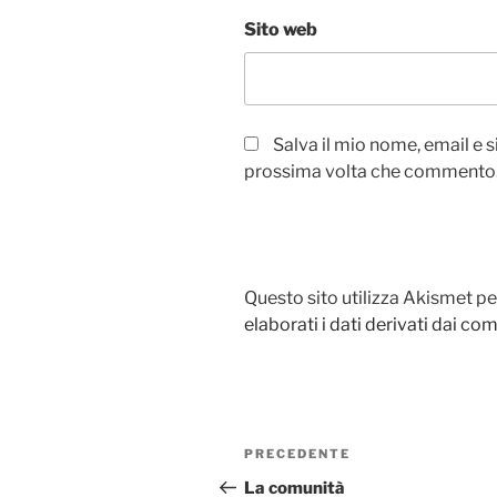
Sito web
Salva il mio nome, email e 
prossima volta che commento
Questo sito utilizza Akismet pe
elaborati i dati derivati dai c
Navigazione
PRECEDENTE
Articolo
articoli
precedente:
La comunità