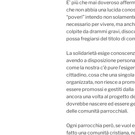
E’ più che mai doveroso afferm
che non abbia una lucida conos
“poveri” intendo non solamente 
necessario per vivere, ma anche g
colpite da drammi gravi, disocc
possa fregiarsi del titolo di co
La solidarietà esige conoscenz
avendo a disposizione personal
come la nostra c’è pure l’esigenz
cittadino, cosa che una singol
organizzata, non riesce a prom
essere promossi e gestiti dalla 
ancora una volta al progetto del
dovrebbe nascere ed essere ges
delle comunità parrocchiali.
Ogni parrocchia però, se vuol 
fatto una comunità cristiana, 