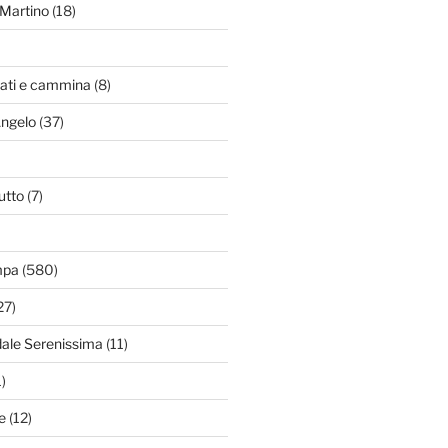
Martino
(18)
zati e cammina
(8)
Angelo
(37)
utto
(7)
mpa
(580)
27)
dale Serenissima
(11)
)
e
(12)