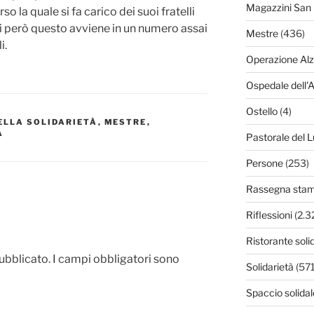
Magazzini San 
o la quale si fa carico dei suoi fratelli
ggi però questo avviene in un numero assai
Mestre
(436)
i.
Operazione Al
Ospedale dell'
Ostello
(4)
ELLA SOLIDARIETÀ
,
MESTRE
,
À
Pastorale del L
Persone
(253)
Rassegna sta
Riflessioni
(2.3
Ristorante soli
pubblicato.
I campi obbligatori sono
Solidarietà
(571
Spaccio solidal