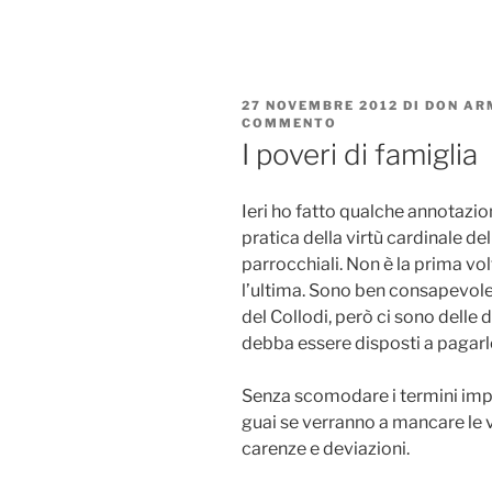
Salta
al
contenuto
PUBBLICATO
27 NOVEMBRE 2012
DI
DON AR
IL
COMMENTO
SU
I
I poveri di famiglia
POVERI
DI
FAMIGLIA
Ieri ho fatto qualche annotazio
pratica della virtù cardinale del
parrocchiali. Non è la prima vo
l’ultima. Sono ben consapevole 
del Collodi, però ci sono delle
debba essere disposti a pagarl
Senza scomodare i termini impe
guai se verranno a mancare le
carenze e deviazioni.