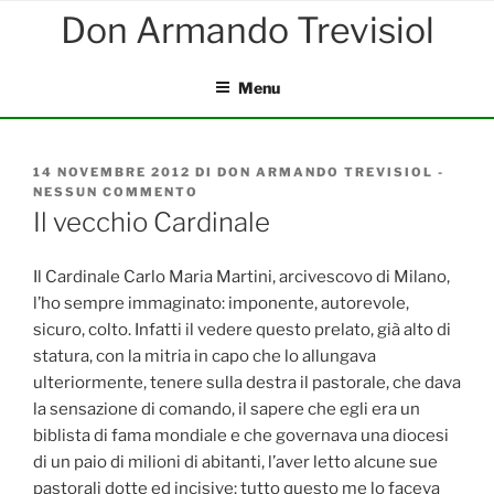
Salta
al
contenuto
Menu
PUBBLICATO
14 NOVEMBRE 2012
DI
DON ARMANDO TREVISIOL
-
IL
NESSUN COMMENTO
SU
IL
Il vecchio Cardinale
VECCHIO
CARDINALE
Il Cardinale Carlo Maria Martini, arcivescovo di Milano,
l’ho sempre immaginato: imponente, autorevole,
sicuro, colto. Infatti il vedere questo prelato, già alto di
statura, con la mitria in capo che lo allungava
ulteriormente, tenere sulla destra il pastorale, che dava
la sensazione di comando, il sapere che egli era un
biblista di fama mondiale e che governava una diocesi
di un paio di milioni di abitanti, l’aver letto alcune sue
pastorali dotte ed incisive: tutto questo me lo faceva