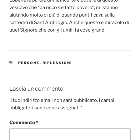
Ebbene le parole umili, incerte e povere di questo
vescovo che “da ricco s’è fatto povero”, mi stanno
aiutando molto di più di quando pontificava sulla
cattedra di Sant’Ambrogio. Anche questo è miracolo di
quel Signore che con gli umili fa cose grandi.
CATEGORIE
PERSONE
,
RIFLESSIONI
Lascia un commento
Il tuo indirizzo email non sarà pubblicato.
I campi
obbligatori sono contrassegnati
*
Commento
*