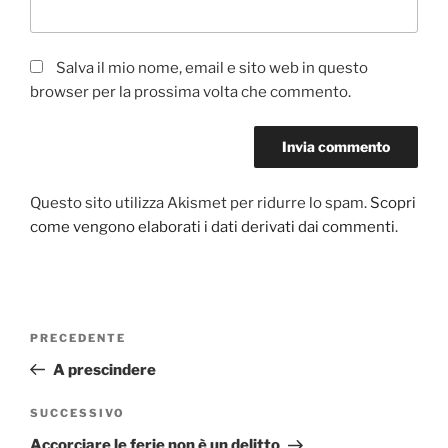
Salva il mio nome, email e sito web in questo
browser per la prossima volta che commento.
Questo sito utilizza Akismet per ridurre lo spam.
Scopri
come vengono elaborati i dati derivati dai commenti
.
Navigazione
PRECEDENTE
Articolo
articoli
precedente:
A prescindere
SUCCESSIVO
Articolo
successivo
Accorciare le ferie non è un delitto