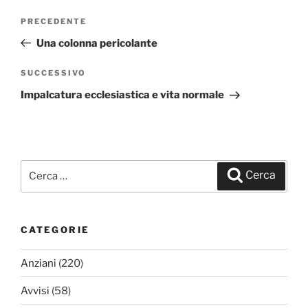
Navigazione
PRECEDENTE
Articolo
articoli
precedente:
Una colonna pericolante
SUCCESSIVO
Articolo
successivo
Impalcatura ecclesiastica e vita normale
Cerca:
Cerca
CATEGORIE
Anziani
(220)
Avvisi
(58)