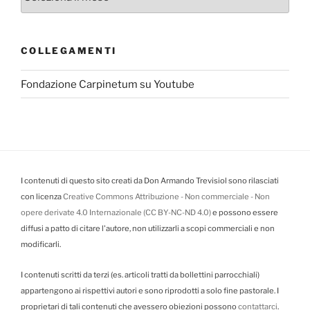
COLLEGAMENTI
Fondazione Carpinetum su Youtube
I contenuti di questo sito creati da Don Armando Trevisiol sono rilasciati
con licenza
Creative Commons Attribuzione - Non commerciale - Non
opere derivate 4.0 Internazionale (CC BY-NC-ND 4.0)
e possono essere
diffusi a patto di citare l'autore, non utilizzarli a scopi commerciali e non
modificarli.
I contenuti scritti da terzi (es. articoli tratti da bollettini parrocchiali)
appartengono ai rispettivi autori e sono riprodotti a solo fine pastorale. I
proprietari di tali contenuti che avessero obiezioni possono
contattarci
.