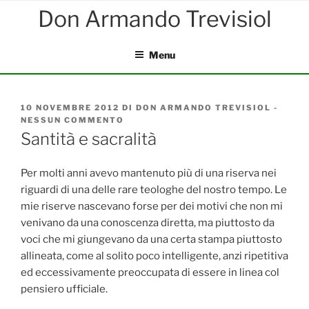
Salta
al
contenuto
Menu
PUBBLICATO
10 NOVEMBRE 2012
DI
DON ARMANDO TREVISIOL
-
IL
NESSUN COMMENTO
SU
SANTITÀ
Santità e sacralità
E
SACRALITÀ
Per molti anni avevo mantenuto più di una riserva nei
riguardi di una delle rare teologhe del nostro tempo. Le
mie riserve nascevano forse per dei motivi che non mi
venivano da una conoscenza diretta, ma piuttosto da
voci che mi giungevano da una certa stampa piuttosto
allineata, come al solito poco intelligente, anzi ripetitiva
ed eccessivamente preoccupata di essere in linea col
pensiero ufficiale.