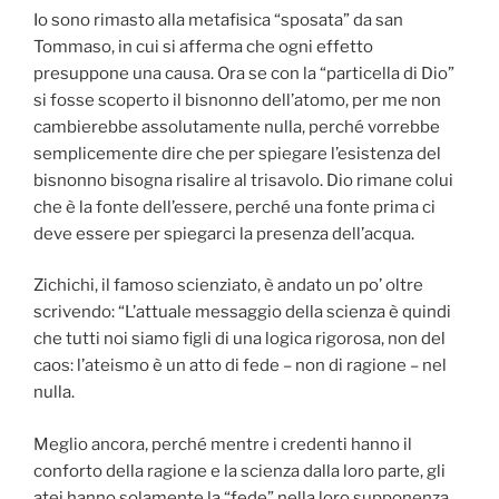
Io sono rimasto alla metafisica “sposata” da san
Tommaso, in cui si afferma che ogni effetto
presuppone una causa. Ora se con la “particella di Dio”
si fosse scoperto il bisnonno dell’atomo, per me non
cambierebbe assolutamente nulla, perché vorrebbe
semplicemente dire che per spiegare l’esistenza del
bisnonno bisogna risalire al trisavolo. Dio rimane colui
che è la fonte dell’essere, perché una fonte prima ci
deve essere per spiegarci la presenza dell’acqua.
Zichichi, il famoso scienziato, è andato un po’ oltre
scrivendo: “L’attuale messaggio della scienza è quindi
che tutti noi siamo figli di una logica rigorosa, non del
caos: l’ateismo è un atto di fede – non di ragione – nel
nulla.
Meglio ancora, perché mentre i credenti hanno il
conforto della ragione e la scienza dalla loro parte, gli
atei hanno solamente la “fede” nella loro supponenza.