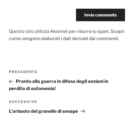
Questo sito utilizza Akismet per ridurre lo spam.
Scopri
come vengono elaborati i dati derivati dai commenti
.
Navigazione
PRECEDENTE
Articolo
articoli
precedente:
Pronto alla guerra in difesa degli anziani in
perdita di autonomia!
SUCCESSIVO
Articolo
successivo
L’arbusto del granello di senape