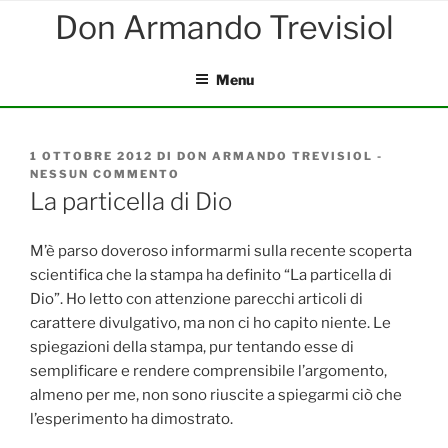
Salta
al
contenuto
Menu
PUBBLICATO
1 OTTOBRE 2012
DI
DON ARMANDO TREVISIOL
-
IL
NESSUN COMMENTO
SU
LA
La particella di Dio
PARTICELLA
DI
DIO
M’è parso doveroso informarmi sulla recente scoperta
scientifica che la stampa ha definito “La particella di
Dio”. Ho letto con attenzione parecchi articoli di
carattere divulgativo, ma non ci ho capito niente. Le
spiegazioni della stampa, pur tentando esse di
semplificare e rendere comprensibile l’argomento,
almeno per me, non sono riuscite a spiegarmi ciò che
l’esperimento ha dimostrato.