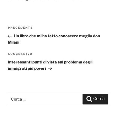
Navigazione
PRECEDENTE
Articolo
articoli
precedente:
Un libro che mi ha fatto conoscere meglio don
Milani
SUCCESSIVO
Articolo
successivo
Interessanti punti di vista sul problema degli
immigrati più poveri
Cerca:
Cerca