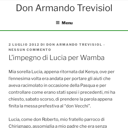
Salta
al
contenuto
Menu
PUBBLICATO
2 LUGLIO 2012
DI
DON ARMANDO TREVISIOL
-
IL
NESSUN COMMENTO
SU
L’IMPEGNO
L’impegno di Lucia per Wamba
DI
LUCIA
PER
Mia sorella Lucia, appena ritornata dal Kenya, ove per
WAMBA
l’ennesima volta era andata per portare gli aiuti che
aveva racimolato in occasione della Pasqua e per
controllare come erano stati spesi i precedenti, mi ha
chiesto, sabato scorso, di prendere la parola appena
finita la messa prefestiva al “don Vecchi”.
Lucia, come don Roberto, mio fratello parroco di
Chirignago, assomiglia a mio padre che era senza