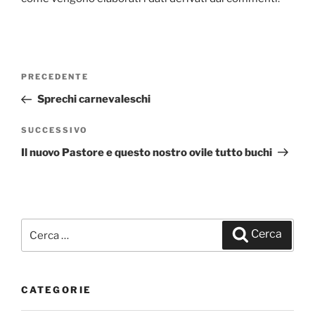
Navigazione
PRECEDENTE
Articolo
articoli
precedente:
Sprechi carnevaleschi
SUCCESSIVO
Articolo
successivo
Il nuovo Pastore e questo nostro ovile tutto buchi
Cerca:
Cerca
CATEGORIE