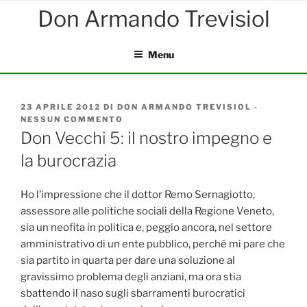
Salta
al
contenuto
Menu
PUBBLICATO
23 APRILE 2012
DI
DON ARMANDO TREVISIOL
-
IL
NESSUN COMMENTO
SU
DON
Don Vecchi 5: il nostro impegno e
VECCHI
la burocrazia
5:
IL
NOSTRO
IMPEGNO
Ho l’impressione che il dottor Remo Sernagiotto,
E
assessore alle politiche sociali della Regione Veneto,
LA
sia un neofita in politica e, peggio ancora, nel settore
BUROCRAZIA
amministrativo di un ente pubblico, perché mi pare che
sia partito in quarta per dare una soluzione al
gravissimo problema degli anziani, ma ora stia
sbattendo il naso sugli sbarramenti burocratici