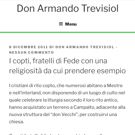
Salta
al
contenuto
Menu
PUBBLICATO
8 DICEMBRE 2011
DI
DON ARMANDO TREVISIOL
-
IL
NESSUN COMMENTO
SU
I
I copti, fratelli di Fede con una
COPTI,
religiosità da cui prendere esempio
FRATELLI
DI
FEDE
CON
I cristiani di rito copto, che numerosi abitano a Mestre
UNA
e nell’interland, non disponendo di un luogo di culto nel
RELIGIOSITÀ
quale celebrare la liturgia secondo il loro rito antico,
DA
CUI
hanno acquistato un terreno a Campalto, adiacente alla
PRENDERE
nuova struttura del “don Vecchi”, per costruirvi una
ESEMPIO
chiesa.