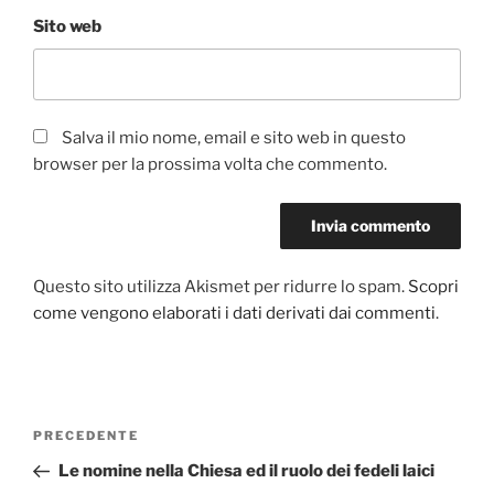
Sito web
Salva il mio nome, email e sito web in questo
browser per la prossima volta che commento.
Questo sito utilizza Akismet per ridurre lo spam.
Scopri
come vengono elaborati i dati derivati dai commenti
.
Navigazione
PRECEDENTE
Articolo
articoli
precedente:
Le nomine nella Chiesa ed il ruolo dei fedeli laici