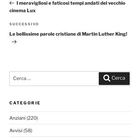
precedente:
I meravigliosi e faticosi tempi andati del vecchio
cinema Lux
SUCCESSIVO
Articolo
successivo
Le bellissime parole cristiane di Martin Luther King!
Cerca:
Cerca
CATEGORIE
Anziani
(220)
Avvisi
(58)