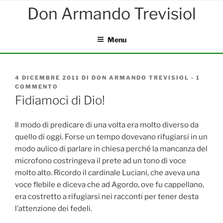
Salta
al
contenuto
Menu
PUBBLICATO
4 DICEMBRE 2011
DI
DON ARMANDO TREVISIOL
-
1
IL
COMMENTO
SU
FIDIAMOCI
Fidiamoci di Dio!
DI
DIO!
Il modo di predicare di una volta era molto diverso da
quello di oggi. Forse un tempo dovevano rifugiarsi in un
modo aulico di parlare in chiesa perché la mancanza del
microfono costringeva il prete ad un tono di voce
molto alto. Ricordo il cardinale Luciani, che aveva una
voce flebile e diceva che ad Agordo, ove fu cappellano,
era costretto a rifugiarsi nei racconti per tener desta
l’attenzione dei fedeli.