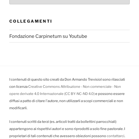
COLLEGAMENTI
Fondazione Carpinetum su Youtube
I contenuti di questo sito creati da Don Armando Trevisiol sono rilasciati
con licenza
Creative Commons Attribuzione - Non commerciale - Non
opere derivate 4.0 Internazionale (CC BY-NC-ND 4.0)
e possono essere
diffusi a patto di citare l'autore, non utilizzarli a scopi commerciali e non
modificarli.
I contenuti scritti da terzi (es. articoli tratti da bollettini parrocchiali)
appartengono ai rispettivi autori e sono riprodotti a solo fine pastorale. I
proprietari di tali contenuti che avessero obiezioni possono
contattarci
.