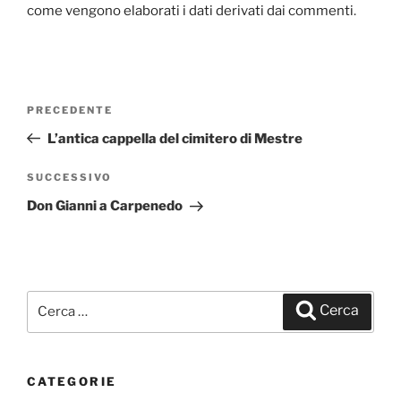
come vengono elaborati i dati derivati dai commenti
.
Navigazione
PRECEDENTE
Articolo
articoli
precedente:
L’antica cappella del cimitero di Mestre
SUCCESSIVO
Articolo
successivo
Don Gianni a Carpenedo
Cerca:
Cerca
CATEGORIE