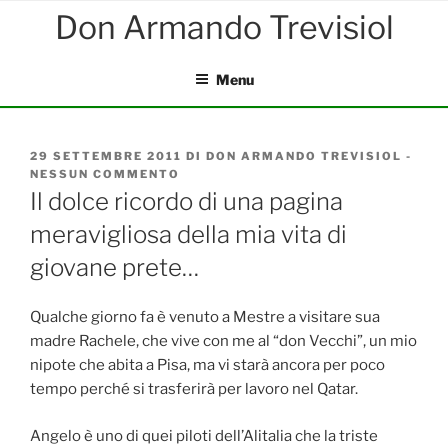
Salta
al
contenuto
Menu
PUBBLICATO
29 SETTEMBRE 2011
DI
DON ARMANDO TREVISIOL
-
IL
NESSUN COMMENTO
SU
IL
Il dolce ricordo di una pagina
DOLCE
meravigliosa della mia vita di
RICORDO
DI
giovane prete…
UNA
PAGINA
MERAVIGLIOSA
Qualche giorno fa è venuto a Mestre a visitare sua
DELLA
MIA
madre Rachele, che vive con me al “don Vecchi”, un mio
VITA
nipote che abita a Pisa, ma vi starà ancora per poco
DI
tempo perché si trasferirà per lavoro nel Qatar.
GIOVANE
PRETE…
Angelo è uno di quei piloti dell’Alitalia che la triste