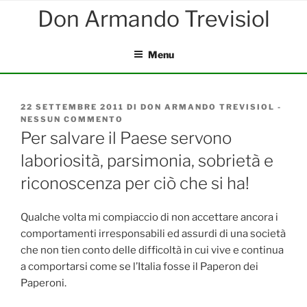
Salta
al
contenuto
Menu
PUBBLICATO
22 SETTEMBRE 2011
DI
DON ARMANDO TREVISIOL
-
IL
NESSUN COMMENTO
SU
PER
Per salvare il Paese servono
SALVARE
laboriosità, parsimonia, sobrietà e
IL
PAESE
riconoscenza per ciò che si ha!
SERVONO
LABORIOSITÀ,
PARSIMONIA,
Qualche volta mi compiaccio di non accettare ancora i
SOBRIETÀ
E
comportamenti irresponsabili ed assurdi di una società
RICONOSCENZA
che non tien conto delle difficoltà in cui vive e continua
PER
a comportarsi come se l’Italia fosse il Paperon dei
CIÒ
CHE
Paperoni.
SI
HA!