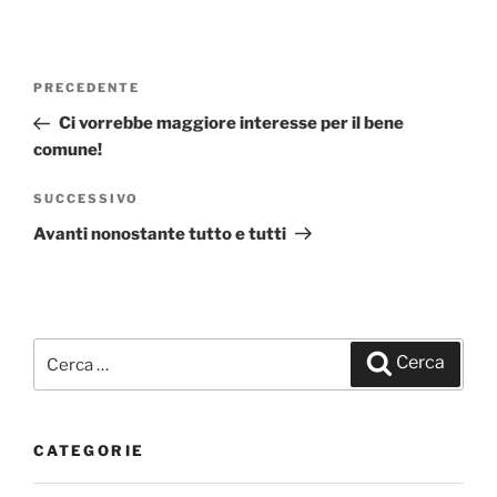
Navigazione
PRECEDENTE
Articolo
articoli
precedente:
Ci vorrebbe maggiore interesse per il bene
comune!
SUCCESSIVO
Articolo
successivo
Avanti nonostante tutto e tutti
Cerca:
Cerca
CATEGORIE