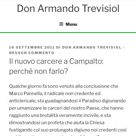
Salta
al
contenuto
Menu
PUBBLICATO
16 SETTEMBRE 2011
DI
DON ARMANDO TREVISIOL
-
IL
NESSUN COMMENTO
SU
IL
Il nuovo carcere a Campalto:
NUOVO
perché non farlo?
CARCERE
A
CAMPALTO:
PERCHÉ
Qualche giorno fa sono venuto alla conclusione che
NON
Marco Pannella, il radicale non credente ed
FARLO?
anticlericale, sta guadagnandosi il Paradiso digiunando
per umanizzare le carceri del nostro Paese, che hanno
raggiunto una brutalità veramente incivile, e sta
dimostrandosi un profeta che aiuta la Chiesa
fustigando col suo prolungato digiuno noi credenti così