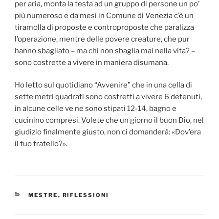
per aria, monta la testa ad un gruppo di persone un po’
più numeroso e da mesi in Comune di Venezia c’è un
tiramolla di proposte e controproposte che paralizza
l’operazione, mentre delle povere creature, che pur
hanno sbagliato – ma chi non sbaglia mai nella vita? –
sono costrette a vivere in maniera disumana.
Ho letto sul quotidiano “Avvenire” che in una cella di
sette metri quadrati sono costretti a vivere 6 detenuti,
in alcune celle ve ne sono stipati 12-14, bagno e
cucinino compresi. Volete che un giorno il buon Dio, nel
giudizio finalmente giusto, non ci domanderà: «Dov’era
il tuo fratello?».
CATEGORIE
MESTRE
,
RIFLESSIONI