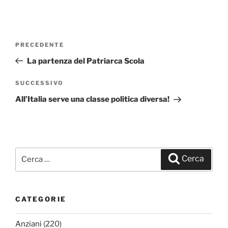
Navigazione
PRECEDENTE
Articolo
articoli
precedente:
La partenza del Patriarca Scola
SUCCESSIVO
Articolo
successivo
All’Italia serve una classe politica diversa!
Cerca:
Cerca
CATEGORIE
Anziani
(220)