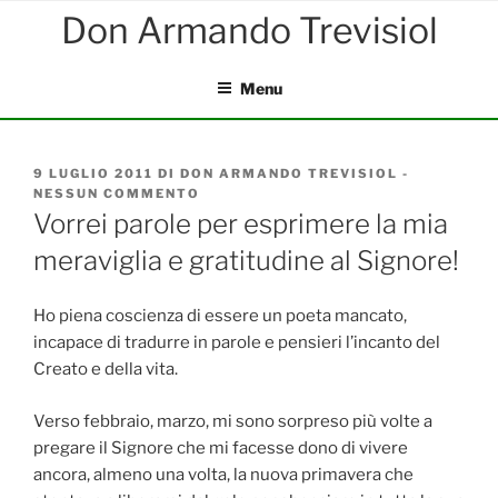
Salta
al
contenuto
Menu
PUBBLICATO
9 LUGLIO 2011
DI
DON ARMANDO TREVISIOL
-
IL
NESSUN COMMENTO
SU
VORREI
Vorrei parole per esprimere la mia
PAROLE
meraviglia e gratitudine al Signore!
PER
ESPRIMERE
LA
MIA
Ho piena coscienza di essere un poeta mancato,
MERAVIGLIA
incapace di tradurre in parole e pensieri l’incanto del
E
Creato e della vita.
GRATITUDINE
AL
SIGNORE!
Verso febbraio, marzo, mi sono sorpreso più volte a
pregare il Signore che mi facesse dono di vivere
ancora, almeno una volta, la nuova primavera che