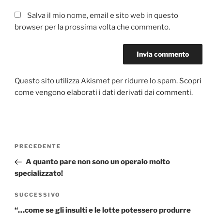
Salva il mio nome, email e sito web in questo
browser per la prossima volta che commento.
Questo sito utilizza Akismet per ridurre lo spam.
Scopri
come vengono elaborati i dati derivati dai commenti
.
Navigazione
PRECEDENTE
Articolo
articoli
precedente:
A quanto pare non sono un operaio molto
specializzato!
SUCCESSIVO
Articolo
successivo
“…come se gli insulti e le lotte potessero produrre