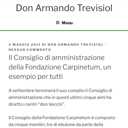
Salta
al
contenuto
Menu
PUBBLICATO
4 MAGGIO 2011
DI
DON ARMANDO TREVISIOL
-
IL
NESSUN COMMENTO
SU
IL
Il Consiglio di amministrazione
CONSIGLIO
della Fondazione Carpinetum, un
DI
AMMINISTRAZIONE
esempio per tutti
DELLA
FONDAZIONE
CARPINETUM,
A settembre terminerà il suo compito il Consiglio di
UN
ESEMPIO
amministrazione che in questi ultimi cinque anni ha
PER
diretto i centri “don Vecchi”.
TUTTI
Il Consiglio della Fondazione Carpinetum è composto
da cinque membri, tre di elezione da parte della