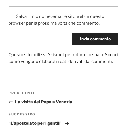
Salva il mio nome, email e sito web in questo
browser per la prossima volta che commento.
Questo sito utilizza Akismet per ridurre lo spam.
Scopri
come vengono elaborati i dati derivati dai commenti
.
Navigazione
PRECEDENTE
Articolo
articoli
precedente:
La visita del Papa a Venezia
SUCCESSIVO
Articolo
successivo
“L’apostolato per i gentili”