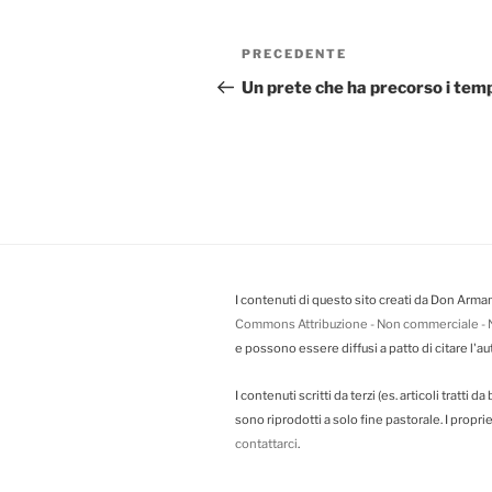
Navigazione
PRECEDENTE
Articolo
articoli
precedente:
Un prete che ha precorso i tem
I contenuti di questo sito creati da Don Arman
Commons Attribuzione - Non commerciale - N
e possono essere diffusi a patto di citare l'au
I contenuti scritti da terzi (es. articoli tratti 
sono riprodotti a solo fine pastorale. I propr
contattarci
.