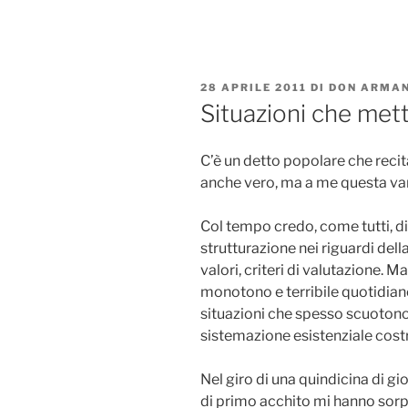
Salta
al
contenuto
PUBBLICATO
28 APRILE 2011
DI
DON ARMAN
IL
Situazioni che mett
C’è un detto popolare che recita
anche vero, ma a me questa var
Col tempo credo, come tutti, di
strutturazione nei riguardi dell
valori, criteri di valutazione.
monotono e terribile quotidiano
situazioni che spesso scuoton
sistemazione esistenziale costr
Nel giro di una quindicina di gio
di primo acchito mi hanno sorpre