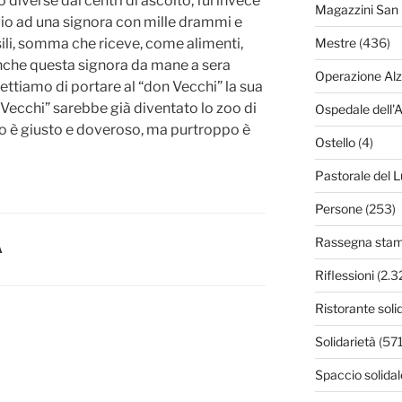
diverse dai centri di ascolto, fui invece
Magazzini San 
gio ad una signora con mille drammi e
ili, somma che riceve, come alimenti,
Mestre
(436)
Anche questa signora da mane a sera
Operazione Al
ttiamo di portare al “don Vecchi” la sua
n Vecchi” sarebbe già diventato lo zoo di
Ospedale dell'
o è giusto e doveroso, ma purtroppo è
Ostello
(4)
Pastorale del L
Persone
(253)
Rassegna sta
À
Riflessioni
(2.3
Ristorante soli
Solidarietà
(571
Spaccio solidal