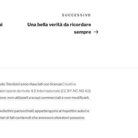
SUCCESSIVO
Articolo
successivo
pi
Una bella verità da ricordare
sempre
do Trevisiol sono rilasciati con licenza
Creative
on opere derivate 4.0 Internazionale (CC BY-NC-ND 4.0)
tore, non utilizzarli a scopi commerciali e non modificarli.
da bollettini parrocchiali) appartengono ai rispettivi autori e
ietari di tali contenuti che avessero obiezioni possono