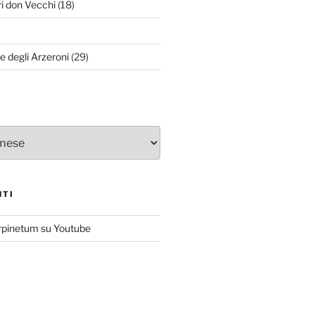
ri don Vecchi
(18)
le degli Arzeroni
(29)
NTI
rpinetum su Youtube