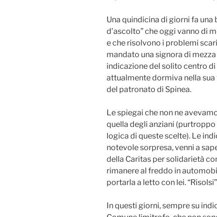
Una quindicina di giorni fa una 
d’ascolto” che oggi vanno di m
e che risolvono i problemi scaric
mandato una signora di mezza e
indicazione del solito centro d
attualmente dormiva nella sua 
del patronato di Spinea.
Le spiegai che non ne avevamo 
quella degli anziani (purtroppo 
logica di queste scelte). Le ind
notevole sorpresa, venni a sape
della Caritas per solidarietà c
rimanere al freddo in automobi
portarla a letto con lei. “Risols
In questi giorni, sempre su indic