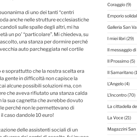
Coraggio
(9)
buonanima di uno dei tanti “centri
Emporio solida
oda anche nelle strutture ecclesiastiche
andoli sulle spalle degli altri, mi ha
Galleria San Va
tà un po’ “particolare”. Mi chiedeva, su
I miei libri
(29)
i ascolto, una stanza per dormire perché
vecchia auto parcheggiata nel cortile
Il messaggio d
Il Prossimo
(5)
e soprattutto che la nostra scelta era
Il Samaritano
(
la gente in difficoltà non capisce la
L'Angelo
(4)
icai alcune possibili soluzioni ma, con
re che aveva rifiutato una stanza calda
L'Incontro
(70)
on la sua cagnetta che avrebbe dovuto
La cittadella de
le perché non le permettevano di
i” il caso dandole 10 euro!
La Voce
(21)
Magazzini San
azione delle assistenti sociali di un