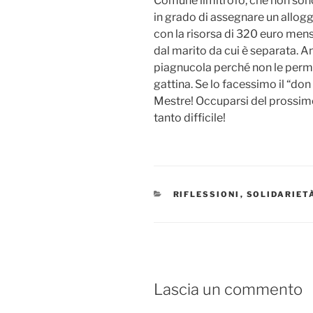
Comune limitrofo, che non sono 
in grado di assegnare un allog
con la risorsa di 320 euro mens
dal marito da cui è separata. 
piagnucola perché non le perme
gattina. Se lo facessimo il “do
Mestre! Occuparsi del prossim
tanto difficile!
CATEGORIE
RIFLESSIONI
,
SOLIDARIET
Lascia un commento