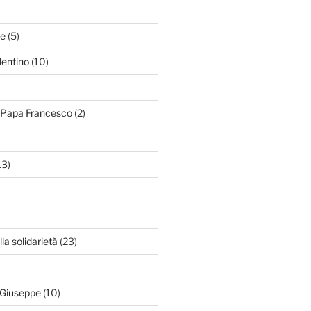
le
(5)
lentino
(10)
i Papa Francesco
(2)
13)
lla solidarietà
(23)
 Giuseppe
(10)