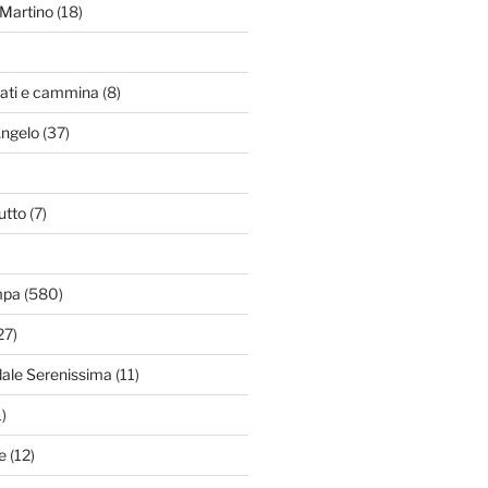
Martino
(18)
zati e cammina
(8)
Angelo
(37)
utto
(7)
mpa
(580)
27)
dale Serenissima
(11)
)
e
(12)