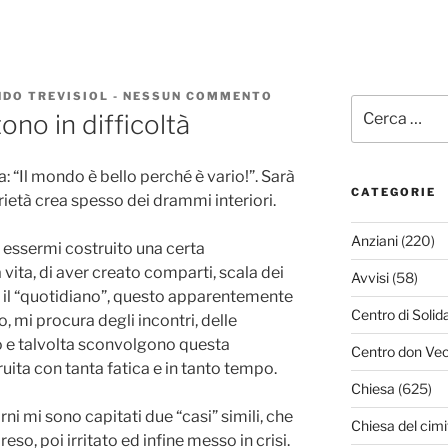
DO TREVISIOL
-
NESSUN COMMENTO
SU
Cerca:
SITUAZIONI
ono in difficoltà
CHE
METTONO
IN
: “Il mondo è bello perché è vario!”. Sarà
DIFFICOLTÀ
CATEGORIE
ietà crea spesso dei drammi interiori.
Anziani
(220)
 essermi costruito una certa
a vita, di aver creato comparti, scala dei
Avvisi
(58)
 Ma il “quotidiano”, questo apparentemente
Centro di Solid
, mi procura degli incontri, delle
o e talvolta sconvolgono questa
Centro don Vec
uita con tanta fatica e in tanto tempo.
Chiesa
(625)
rni mi sono capitati due “casi” simili, che
Chiesa del cimi
so, poi irritato ed infine messo in crisi.