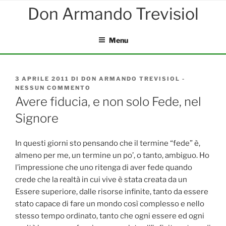
Salta
al
contenuto
Menu
PUBBLICATO
3 APRILE 2011
DI
DON ARMANDO TREVISIOL
-
IL
NESSUN COMMENTO
SU
AVERE
Avere fiducia, e non solo Fede, nel
FIDUCIA,
Signore
E
NON
SOLO
FEDE,
In questi giorni sto pensando che il termine “fede” è,
NEL
almeno per me, un termine un po’, o tanto, ambiguo. Ho
SIGNORE
l’impressione che uno ritenga di aver fede quando
crede che la realtà in cui vive è stata creata da un
Essere superiore, dalle risorse infinite, tanto da essere
stato capace di fare un mondo così complesso e nello
stesso tempo ordinato, tanto che ogni essere ed ogni