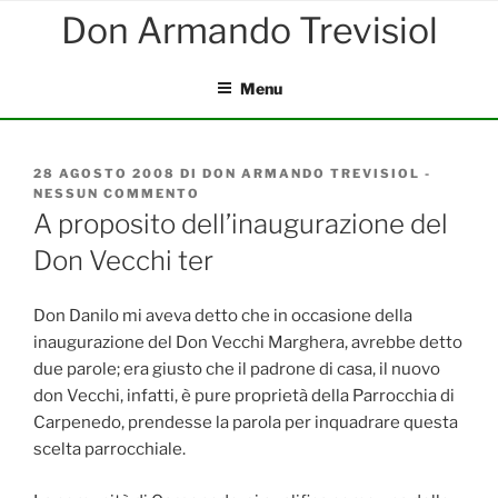
Salta
al
contenuto
Menu
PUBBLICATO
28 AGOSTO 2008
DI
DON ARMANDO TREVISIOL
-
IL
NESSUN COMMENTO
SU
A
A proposito dell’inaugurazione del
PROPOSITO
Don Vecchi ter
DELL’INAUGURAZIONE
DEL
DON
VECCHI
Don Danilo mi aveva detto che in occasione della
TER
inaugurazione del Don Vecchi Marghera, avrebbe detto
due parole; era giusto che il padrone di casa, il nuovo
don Vecchi, infatti, è pure proprietà della Parrocchia di
Carpenedo, prendesse la parola per inquadrare questa
scelta parrocchiale.