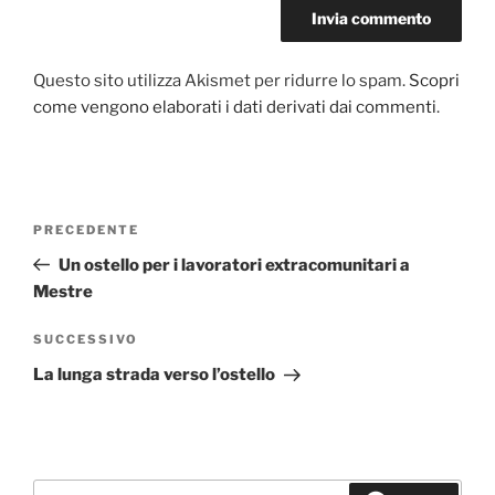
Questo sito utilizza Akismet per ridurre lo spam.
Scopri
come vengono elaborati i dati derivati dai commenti
.
Navigazione
PRECEDENTE
Articolo
articoli
precedente:
Un ostello per i lavoratori extracomunitari a
Mestre
SUCCESSIVO
Articolo
successivo
La lunga strada verso l’ostello
Cerca: