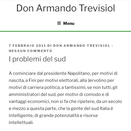
Salta
al
contenuto
Menu
PUBBLICATO
7 FEBBRAIO 2011
DI
DON ARMANDO TREVISIOL
-
IL
NESSUN COMMENTO
SU
I
I problemi del sud
PROBLEMI
DEL
SUD
A cominciare dal presidente Napolitano, per motivi di
nascita, a Fini per motivi elettorali, alla Jervolino per
motivi di carriera politica, a tantissimi, se non tutti, gli
amministratori del sud, per motivi di comodo e di
vantaggi economici, non si fa che ripetere, da un secolo
e mezzo a questa parte, che la gente del sud Italia è
intelligente, di grande potenzialità e risorse
intellettuali.