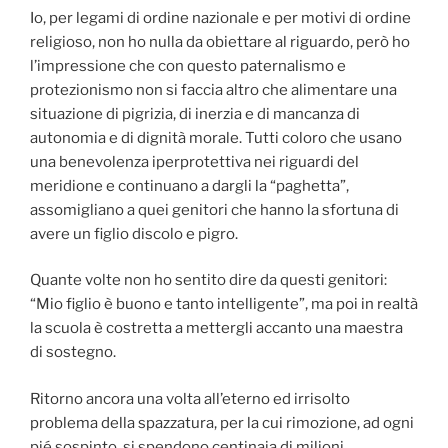
Io, per legami di ordine nazionale e per motivi di ordine
religioso, non ho nulla da obiettare al riguardo, però ho
l’impressione che con questo paternalismo e
protezionismo non si faccia altro che alimentare una
situazione di pigrizia, di inerzia e di mancanza di
autonomia e di dignità morale. Tutti coloro che usano
una benevolenza iperprotettiva nei riguardi del
meridione e continuano a dargli la “paghetta”,
assomigliano a quei genitori che hanno la sfortuna di
avere un figlio discolo e pigro.
Quante volte non ho sentito dire da questi genitori:
“Mio figlio è buono e tanto intelligente”, ma poi in realtà
la scuola è costretta a mettergli accanto una maestra
di sostegno.
Ritorno ancora una volta all’eterno ed irrisolto
problema della spazzatura, per la cui rimozione, ad ogni
pié sospinto, si spendono centinaia di milioni