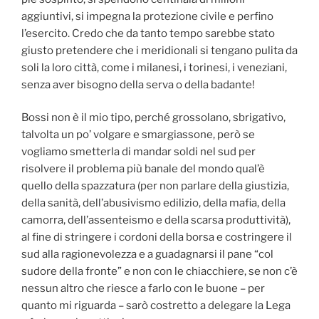
aggiuntivi, si impegna la protezione civile e perfino
l’esercito. Credo che da tanto tempo sarebbe stato
giusto pretendere che i meridionali si tengano pulita da
soli la loro città, come i milanesi, i torinesi, i veneziani,
senza aver bisogno della serva o della badante!
Bossi non è il mio tipo, perché grossolano, sbrigativo,
talvolta un po’ volgare e smargiassone, però se
vogliamo smetterla di mandar soldi nel sud per
risolvere il problema più banale del mondo qual’è
quello della spazzatura (per non parlare della giustizia,
della sanità, dell’abusivismo edilizio, della mafia, della
camorra, dell’assenteismo e della scarsa produttività),
al fine di stringere i cordoni della borsa e costringere il
sud alla ragionevolezza e a guadagnarsi il pane “col
sudore della fronte” e non con le chiacchiere, se non c’è
nessun altro che riesce a farlo con le buone – per
quanto mi riguarda – sarò costretto a delegare la Lega