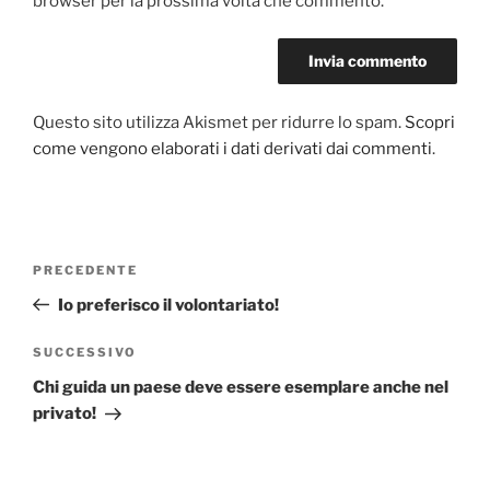
browser per la prossima volta che commento.
Questo sito utilizza Akismet per ridurre lo spam.
Scopri
come vengono elaborati i dati derivati dai commenti
.
Navigazione
PRECEDENTE
Articolo
articoli
precedente:
Io preferisco il volontariato!
SUCCESSIVO
Articolo
successivo
Chi guida un paese deve essere esemplare anche nel
privato!