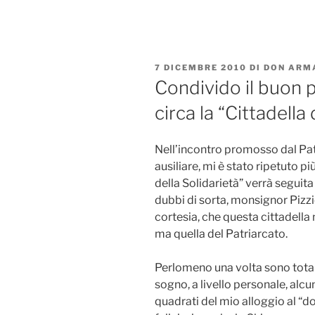
Salta
al
contenuto
PUBBLICATO
7 DICEMBRE 2010
DI
DON ARM
IL
Condivido il buon p
circa la “Cittadella 
Nell’incontro promosso dal Pat
ausiliare, mi è stato ripetuto più
della Solidarietà” verrà seguita
dubbi di sorta, monsignor Pizzio
cortesia, che questa cittadella
ma quella del Patriarcato.
Perlomeno una volta sono tota
sogno, a livello personale, alcu
quadrati del mio alloggio al “