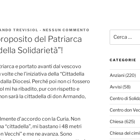
ANDO TREVISIOL
-
NESSUN COMMENTO
SU
Cerca:
CONDIVIDO
roposito del Patriarca
IL
BUON
della Solidarietà”!
PROPOSITO
DEL
PATRIARCA
CATEGORIE
CIRCA
riarca e portato avanti dal vescovo
LA
 volte che l’iniziativa della “Cittadella
Anziani
(220)
“CITTADELLA
DELLA
 dalla Diocesi. Perché poi non ci fossero
SOLIDARIETÀ”!
Avvisi
(58)
l mi ha ribadito, pur con rispetto e
 non sarà la cittadella di don Armando,
Centro di Solid
Centro don Vec
lmente d’accordo con la Curia. Non
Chiesa
(625)
na “cittadella”, mi bastano i 48 metri
Chiesa del cimi
don Vecchi” e me ne avanza. Sono