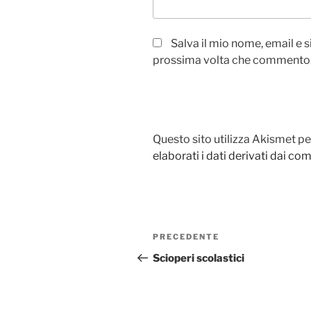
Salva il mio nome, email e 
prossima volta che commento
Questo sito utilizza Akismet pe
elaborati i dati derivati dai c
Navigazione
PRECEDENTE
Articolo
articoli
precedente:
Scioperi scolastici