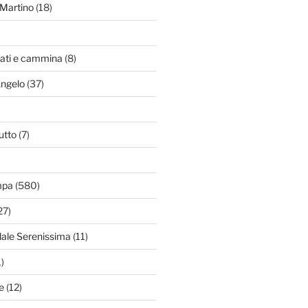
Martino
(18)
zati e cammina
(8)
Angelo
(37)
utto
(7)
mpa
(580)
27)
dale Serenissima
(11)
)
e
(12)