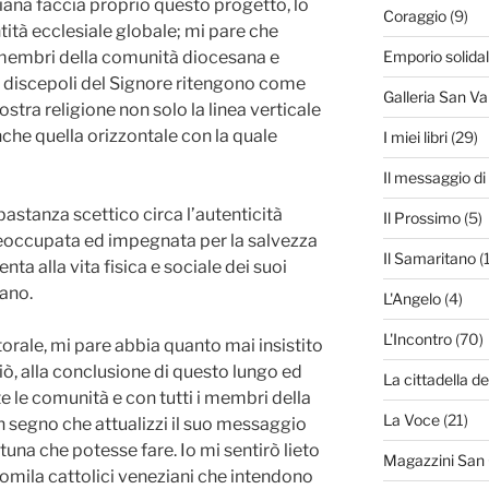
iana faccia proprio questo progetto, lo
Coraggio
(9)
ità ecclesiale globale; mi pare che
i membri della comunità diocesana e
Emporio solida
 i discepoli del Signore ritengono come
Galleria San Va
tra religione non solo la linea verticale
nche quella orizzontale con la quale
I miei libri
(29)
Il messaggio d
astanza scettico circa l’autenticità
Il Prossimo
(5)
preoccupata ed impegnata per la salvezza
Il Samaritano
(
enta alla vita fisica e sociale dei suoi
ano.
L'Angelo
(4)
L'Incontro
(70)
storale, mi pare abbia quanto mai insistito
iò, alla conclusione di questo lungo ed
La cittadella de
 le comunità e con tutti i membri della
La Voce
(21)
n segno che attualizzi il suo messaggio
rtuna che potesse fare. Io mi sentirò lieto
Magazzini San
tomila cattolici veneziani che intendono