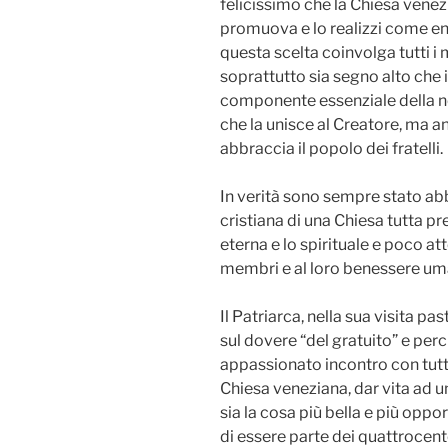
felicissimo che la Chiesa venez
promuova e lo realizzi come ent
questa scelta coinvolga tutti 
soprattutto sia segno alto che
componente essenziale della nos
che la unisce al Creatore, ma a
abbraccia il popolo dei fratelli.
In verità sono sempre stato abb
cristiana di una Chiesa tutta 
eterna e lo spirituale e poco att
membri e al loro benessere um
Il Patriarca, nella sua visita pa
sul dovere “del gratuito” e perc
appassionato incontro con tutte
Chiesa veneziana, dar vita ad u
sia la cosa più bella e più oppo
di essere parte dei quattrocen