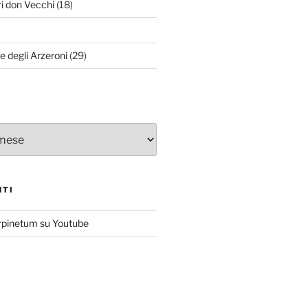
ri don Vecchi
(18)
le degli Arzeroni
(29)
NTI
rpinetum su Youtube