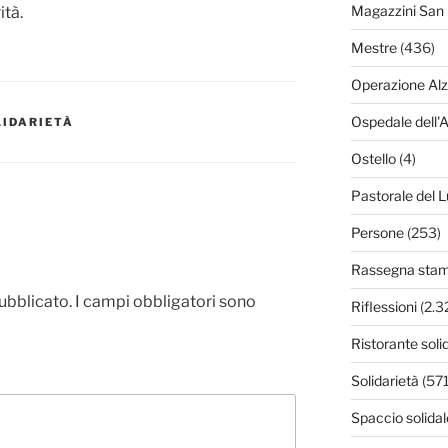
Magazzini San 
ità.
Mestre
(436)
Operazione Al
Ospedale dell'
LIDARIETÀ
Ostello
(4)
Pastorale del L
Persone
(253)
Rassegna sta
pubblicato.
I campi obbligatori sono
Riflessioni
(2.3
Ristorante soli
Solidarietà
(571
Spaccio solidal