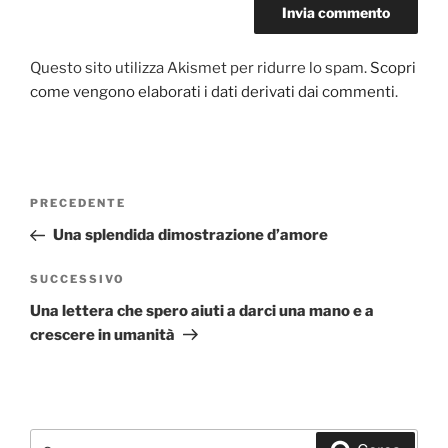
Questo sito utilizza Akismet per ridurre lo spam.
Scopri
come vengono elaborati i dati derivati dai commenti
.
Navigazione
PRECEDENTE
Articolo
articoli
precedente:
Una splendida dimostrazione d’amore
SUCCESSIVO
Articolo
successivo
Una lettera che spero aiuti a darci una mano e a
crescere in umanità
Cerca: