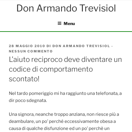
Salta
al
contenuto
Menu
PUBBLICATO
28 MAGGIO 2010
DI
DON ARMANDO TREVISIOL
-
IL
NESSUN COMMENTO
SU
L’AIUTO
L’aiuto reciproco deve diventare un
RECIPROCO
codice di comportamento
DEVE
DIVENTARE
scontato!
UN
CODICE
DI
Nel tardo pomeriggio mi ha raggiunto una telefonata, a
COMPORTAMENTO
SCONTATO!
dir poco sdegnata.
Una signora, neanche troppo anziana, non riesce più a
deambulare, un po’ perché eccessivamente obesa a
causa di qualche disfunzione ed un po’ perchè un