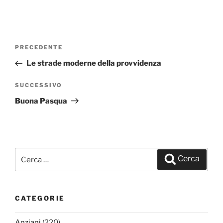
Navigazione
PRECEDENTE
Articolo
articoli
precedente:
Le strade moderne della provvidenza
SUCCESSIVO
Articolo
successivo
Buona Pasqua
Cerca:
Cerca
CATEGORIE
Anziani
(220)