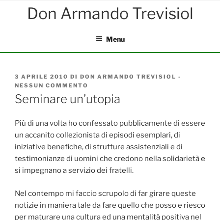
Salta
al
contenuto
Menu
PUBBLICATO
3 APRILE 2010
DI
DON ARMANDO TREVISIOL
-
IL
NESSUN COMMENTO
SU
SEMINARE
Seminare un’utopia
UN’UTOPIA
Più di una volta ho confessato pubblicamente di essere
un accanito collezionista di episodi esemplari, di
iniziative benefiche, di strutture assistenziali e di
testimonianze di uomini che credono nella solidarietà e
si impegnano a servizio dei fratelli.
Nel contempo mi faccio scrupolo di far girare queste
notizie in maniera tale da fare quello che posso e riesco
per maturare una cultura ed una mentalità positiva nel