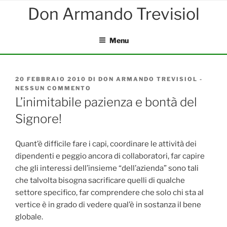
Salta
al
contenuto
Menu
PUBBLICATO
20 FEBBRAIO 2010
DI
DON ARMANDO TREVISIOL
-
IL
NESSUN COMMENTO
SU
L’INIMITABILE
L’inimitabile pazienza e bontà del
PAZIENZA
Signore!
E
BONTÀ
DEL
SIGNORE!
Quant’è difficile fare i capi, coordinare le attività dei
dipendenti e peggio ancora di collaboratori, far capire
che gli interessi dell’insieme “dell’azienda” sono tali
che talvolta bisogna sacrificare quelli di qualche
settore specifico, far comprendere che solo chi sta al
vertice è in grado di vedere qual’è in sostanza il bene
globale.