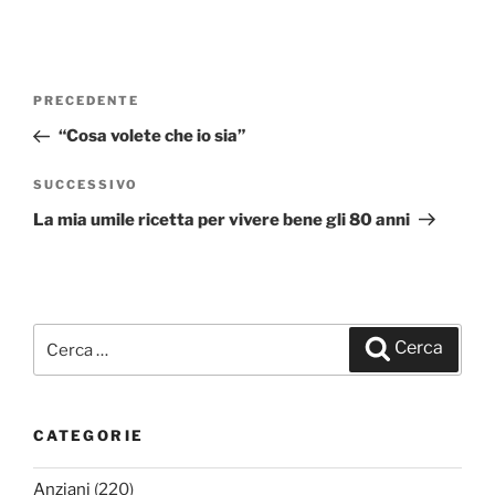
Navigazione
PRECEDENTE
Articolo
articoli
precedente:
“Cosa volete che io sia”
SUCCESSIVO
Articolo
successivo
La mia umile ricetta per vivere bene gli 80 anni
Cerca:
Cerca
CATEGORIE
Anziani
(220)