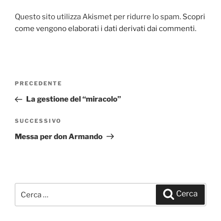
Questo sito utilizza Akismet per ridurre lo spam.
Scopri
come vengono elaborati i dati derivati dai commenti
.
Navigazione
PRECEDENTE
Articolo
articoli
precedente:
La gestione del “miracolo”
SUCCESSIVO
Articolo
successivo
Messa per don Armando
Cerca:
Cerca