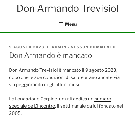
Salta
al
contenuto
Menu
PUBBLICATO
9 AGOSTO 2023
DI
ADMIN
-
NESSUN COMMENTO
SU
IL
DON
Don Armando è mancato
ARMAN
È
MANCA
Don Armando Trevisiol è mancato il 9 agosto 2023,
dopo che le sue condizioni di salute erano andate via
via peggiorando negli ultimi mesi.
La Fondazione Carpinetum gli dedica un
numero
speciale de L’Incontro
, il settimanale da lui fondato nel
2005.