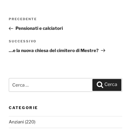
Navigazione
PRECEDENTE
Articolo
articoli
precedente:
Pensionati e calciatori
SUCCESSIVO
Articolo
successivo
…e la nuova chiesa del cimitero di Mestre?
Cerca:
Cerca
CATEGORIE
Anziani
(220)