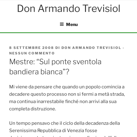
Salta
al
contenuto
Menu
PUBBLICATO
8 SETTEMBRE 2008
DI
DON ARMANDO TREVISIOL
-
IL
NESSUN COMMENTO
SU
MESTRE:
Mestre: “Sul ponte sventola
“SUL
bandiera bianca”?
PONTE
SVENTOLA
BANDIERA
BIANCA”?
Mi viene da pensare che quando un popolo comincia a
decadere questo processo non si fermi a metà strada,
ma continua inarrestabile finché non arrivi alla sua
completa distruzione.
Un tempo pensavo che il ciclo della decadenza della
Serenissima Repubblica di Venezia fosse