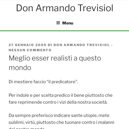
Salta
al
contenuto
Menu
PUBBLICATO
27 GENNAIO 2009
DI
DON ARMANDO TREVISIOL
-
IL
NESSUN COMMENTO
SU
MEGLIO
Meglio esser realisti a questo
ESSER
mondo
REALISTI
A
QUESTO
MONDO
Di mestiere faccio “il predicatore”.
Per indole e per scelta predico il bene piuttosto che
fare reprimende contro i vizi della nostra società.
Da sempre preferisco indicare sante utopie, mete
sublimi, virtù, piuttosto che tuonare contro i malanni