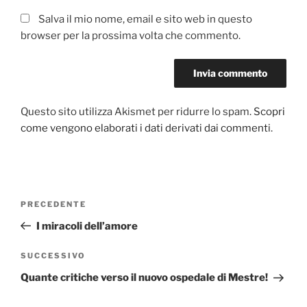
Salva il mio nome, email e sito web in questo
browser per la prossima volta che commento.
Questo sito utilizza Akismet per ridurre lo spam.
Scopri
come vengono elaborati i dati derivati dai commenti
.
Navigazione
PRECEDENTE
Articolo
articoli
precedente:
I miracoli dell’amore
SUCCESSIVO
Articolo
successivo
Quante critiche verso il nuovo ospedale di Mestre!