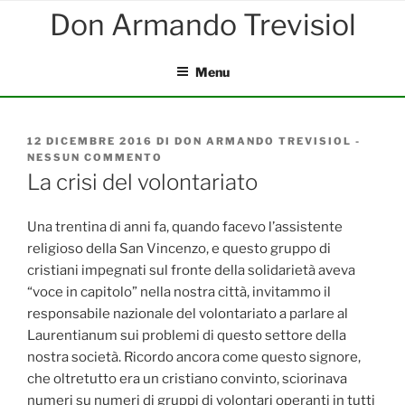
Salta
al
contenuto
Menu
PUBBLICATO
12 DICEMBRE 2016
DI
DON ARMANDO TREVISIOL
-
IL
NESSUN COMMENTO
SU
LA
La crisi del volontariato
CRISI
DEL
VOLONTARIATO
Una trentina di anni fa, quando facevo l’assistente
religioso della San Vincenzo, e questo gruppo di
cristiani impegnati sul fronte della solidarietà aveva
“voce in capitolo” nella nostra città, invitammo il
responsabile nazionale del volontariato a parlare al
Laurentianum sui problemi di questo settore della
nostra società. Ricordo ancora come questo signore,
che oltretutto era un cristiano convinto, sciorinava
numeri su numeri di gruppi di volontari operanti in tutti