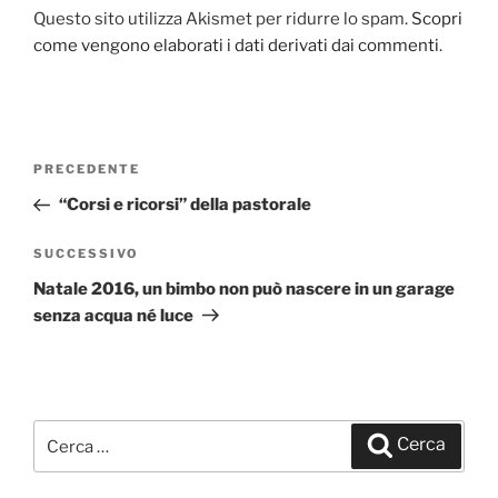
Questo sito utilizza Akismet per ridurre lo spam.
Scopri
come vengono elaborati i dati derivati dai commenti
.
Navigazione
PRECEDENTE
Articolo
articoli
precedente:
“Corsi e ricorsi” della pastorale
SUCCESSIVO
Articolo
successivo
Natale 2016, un bimbo non può nascere in un garage
senza acqua né luce
Cerca:
Cerca