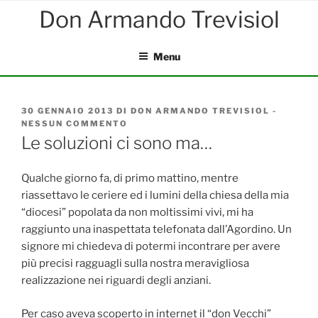
Salta
al
contenuto
Menu
PUBBLICATO
30 GENNAIO 2013
DI
DON ARMANDO TREVISIOL
-
IL
NESSUN COMMENTO
SU
LE
Le soluzioni ci sono ma…
SOLUZIONI
CI
SONO
Qualche giorno fa, di primo mattino, mentre
MA…
riassettavo le ceriere ed i lumini della chiesa della mia
“diocesi” popolata da non moltissimi vivi, mi ha
raggiunto una inaspettata telefonata dall’Agordino. Un
signore mi chiedeva di potermi incontrare per avere
più precisi ragguagli sulla nostra meravigliosa
realizzazione nei riguardi degli anziani.
Per caso aveva scoperto in internet il “don Vecchi”