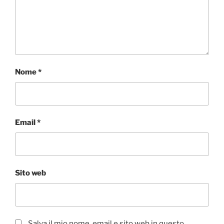
Nome
*
Email
*
Sito web
Salva il mio nome, email e sito web in questo