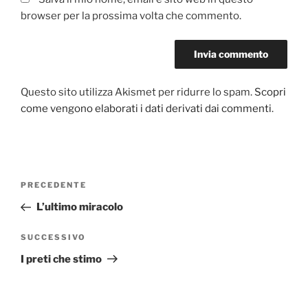
browser per la prossima volta che commento.
Questo sito utilizza Akismet per ridurre lo spam.
Scopri
come vengono elaborati i dati derivati dai commenti
.
Navigazione
PRECEDENTE
Articolo
articoli
precedente:
L’ultimo miracolo
SUCCESSIVO
Articolo
successivo
I preti che stimo