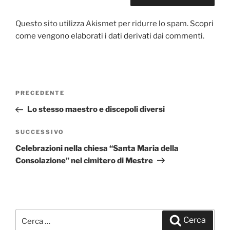
Questo sito utilizza Akismet per ridurre lo spam.
Scopri
come vengono elaborati i dati derivati dai commenti
.
Navigazione
PRECEDENTE
Articolo
articoli
precedente:
Lo stesso maestro e discepoli diversi
SUCCESSIVO
Articolo
successivo
Celebrazioni nella chiesa “Santa Maria della
Consolazione” nel cimitero di Mestre
Cerca:
Cerca