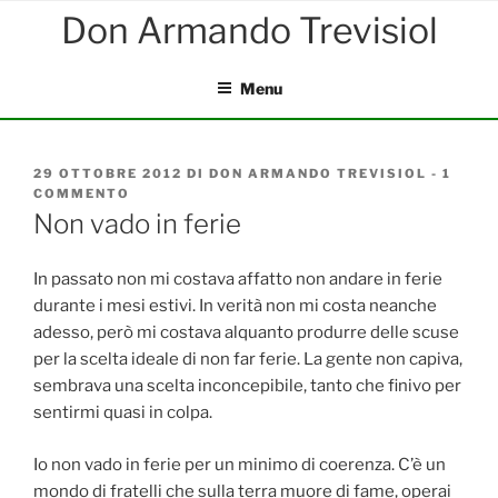
Salta
al
contenuto
Menu
PUBBLICATO
29 OTTOBRE 2012
DI
DON ARMANDO TREVISIOL
-
1
IL
COMMENTO
SU
NON
Non vado in ferie
VADO
IN
FERIE
In passato non mi costava affatto non andare in ferie
durante i mesi estivi. In verità non mi costa neanche
adesso, però mi costava alquanto produrre delle scuse
per la scelta ideale di non far ferie. La gente non capiva,
sembrava una scelta inconcepibile, tanto che finivo per
sentirmi quasi in colpa.
Io non vado in ferie per un minimo di coerenza. C’è un
mondo di fratelli che sulla terra muore di fame, operai