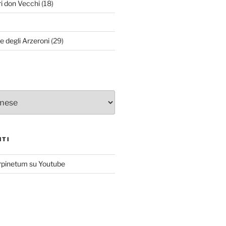
ri don Vecchi
(18)
le degli Arzeroni
(29)
NTI
rpinetum su Youtube