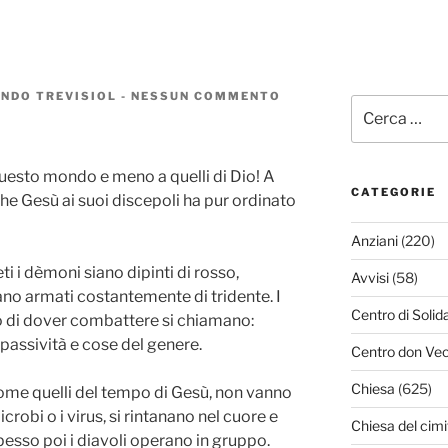
NDO TREVISIOL
-
NESSUN COMMENTO
SU
Cerca:
I
DÈMONI
DEL
2012
questo mondo e meno a quelli di Dio! A
CATEGORIE
he Gesù ai suoi discepoli ha pur ordinato
Anziani
(220)
ti i dèmoni siano dipinti di rosso,
Avvisi
(58)
ano armati costantemente di tridente. I
Centro di Solid
o di dover combattere si chiamano:
, passività e cose del genere.
Centro don Vec
Chiesa
(625)
come quelli del tempo di Gesù, non vanno
crobi o i virus, si rintanano nel cuore e
Chiesa del cimi
pesso poi i diavoli operano in gruppo.