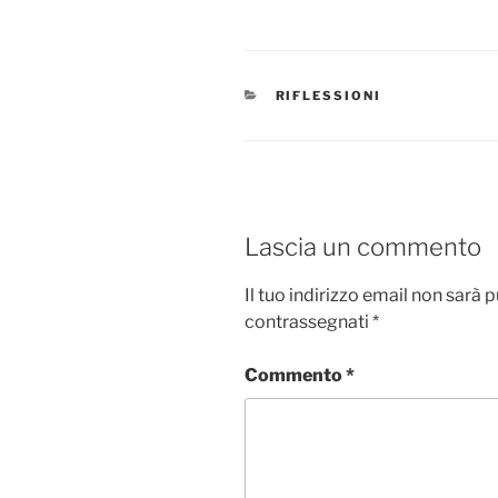
CATEGORIE
RIFLESSIONI
Lascia un commento
Il tuo indirizzo email non sarà 
contrassegnati
*
Commento
*