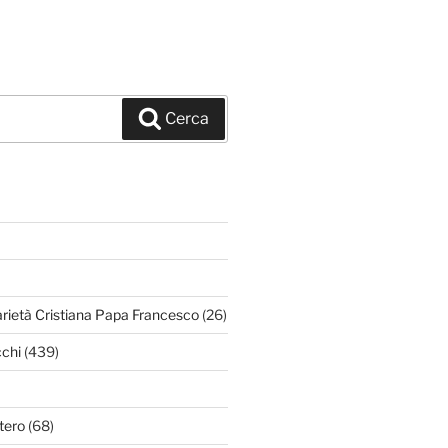
Cerca
arietà Cristiana Papa Francesco
(26)
chi
(439)
tero
(68)