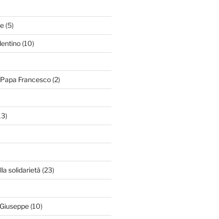
le
(5)
lentino
(10)
i Papa Francesco
(2)
13)
lla solidarietà
(23)
 Giuseppe
(10)