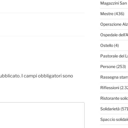
Magazzini San 
Mestre
(436)
Operazione Al
Ospedale dell'
Ostello
(4)
Pastorale del L
Persone
(253)
pubblicato.
I campi obbligatori sono
Rassegna sta
Riflessioni
(2.3
Ristorante soli
Solidarietà
(571
Spaccio solidal