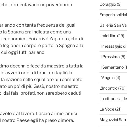
Coraggio
(9)
li che tormentavano un pover’uomo
Emporio solida
 parlando con tanta frequenza dei guai
Galleria San Va
o la Spagna era indicata come una
I miei libri
(29)
lo economico. Poi arrivò Zapatero, che di
 legione in corpo, e portò la Spagna alla
Il messaggio d
ui oggi tutti parlano.
Il Prossimo
(5)
ltimo decennio fece da maestro a tutta la
Il Samaritano
(
o avvertì odor di bruciato tagliò la
L'Angelo
(4)
 la nazione nello squallore più completo.
ato un po’ di più Gesù, nostro maestro,
L'Incontro
(70)
 dai falsi profeti, non sarebbero caduti
La cittadella de
La Voce
(21)
diavolo è al lavoro. Lascio ai miei amici
Magazzini San
l nostro Paese egli ha preso dimora.