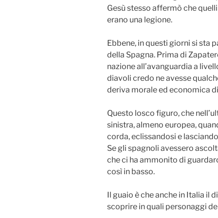
Gesù stesso affermò che quel
erano una legione.
Ebbene, in questi giorni si sta
della Spagna. Prima di Zapater
nazione all’avanguardia a livel
diavoli credo ne avesse qualche
deriva morale ed economica di c
Questo losco figuro, che nell’u
sinistra, almeno europea, quand
corda, eclissandosi e lasciando
Se gli spagnoli avessero ascolt
che ci ha ammonito di guardarci
così in basso.
Il guaio è che anche in Italia il 
scoprire in quali personaggi de