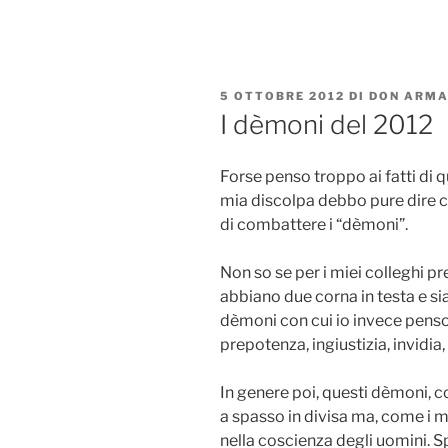
Salta
al
contenuto
PUBBLICATO
5 OTTOBRE 2012
DI
DON ARMA
IL
I dèmoni del 2012
Forse penso troppo ai fatti di 
mia discolpa debbo pure dire c
di combattere i “dèmoni”.
Non so se per i miei colleghi pre
abbiano due corna in testa e si
dèmoni con cui io invece pens
prepotenza, ingiustizia, invidia
In genere poi, questi dèmoni, 
a spasso in divisa ma, come i mi
nella coscienza degli uomini. S