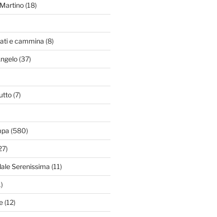
Martino
(18)
zati e cammina
(8)
Angelo
(37)
utto
(7)
mpa
(580)
27)
dale Serenissima
(11)
)
e
(12)