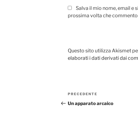
Salva il mio nome, email e 
prossima volta che commento
Questo sito utilizza Akismet pe
elaborati i dati derivati dai c
Navigazione
PRECEDENTE
Articolo
articoli
precedente:
Un apparato arcaico