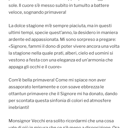
sole. Il cuore s’è messo subito in tumulto a battere
veloce, sognando primavera!
La dolce stagione m’è sempre piaciuta, ma in questi
ultimi tempi, specie quest’anno, la desidero in maniera
ardente ed appassionata. Mi sono sorpreso a pregare:
«Signore, fammi il dono di poter vivere ancora una volta
la stagione nella quale prati, alberi, cielo ed uomini si
vestono a festa con una eleganza ed un’armonia che
appaga gli occhi e il cuore»
Com’è bella primavera! Come mi spiace non aver
assaporato lentamente e con soave ebbrezza le
ottantun primavere che il Signore mi ha donato, dando
per scontata questa sinfonia di colori ed atmosfere
inebrianti!
Monsignor Vecchi era solito ricordarmi che una cosa
vale di più in misura che ce n’è meno a disposizione. Ora