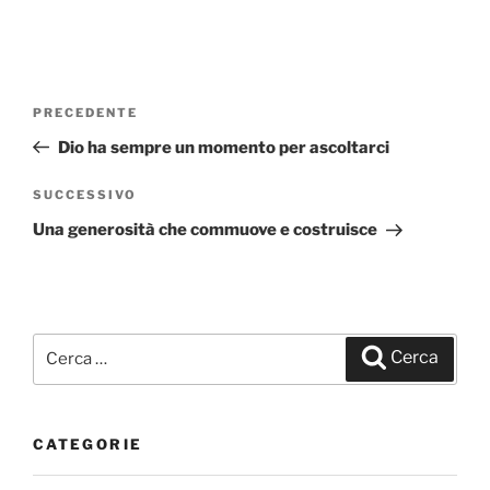
Navigazione
PRECEDENTE
Articolo
articoli
precedente:
Dio ha sempre un momento per ascoltarci
SUCCESSIVO
Articolo
successivo
Una generosità che commuove e costruisce
Cerca:
Cerca
CATEGORIE