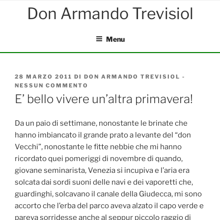
Salta
al
contenuto
Menu
PUBBLICATO
28 MARZO 2011
DI
DON ARMANDO TREVISIOL
-
IL
NESSUN COMMENTO
SU
E’
E’ bello vivere un’altra primavera!
BELLO
VIVERE
UN’ALTRA
Da un paio di settimane, nonostante le brinate che
PRIMAVERA!
hanno imbiancato il grande prato a levante del “don
Vecchi”, nonostante le fitte nebbie che mi hanno
ricordato quei pomeriggi di novembre di quando,
giovane seminarista, Venezia si incupiva e l’aria era
solcata dai sordi suoni delle navi e dei vaporetti che,
guardinghi, solcavano il canale della Giudecca, mi sono
accorto che l’erba del parco aveva alzato il capo verde e
pareva sorridesse anche al seppur piccolo raggio di